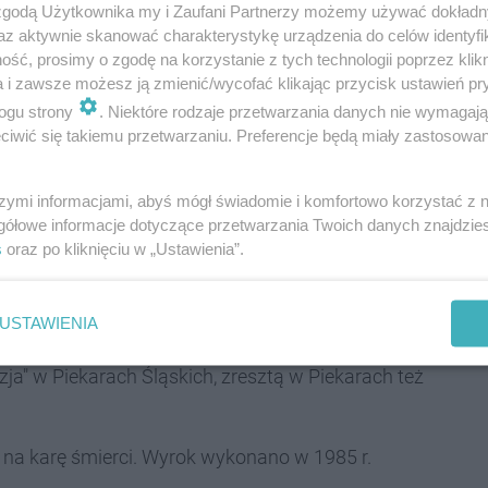
 zgodą Użytkownika my i Zaufani Partnerzy możemy używać dokład
az aktywnie skanować charakterystykę urządzenia do celów identyfi
ść, prosimy o zgodę na korzystanie z tych technologii poprzez klikn
ktycznie był sprawcą, ale również podejrzenia, że
a i zawsze możesz ją zmienić/wycofać klikając przycisk ustawień pr
yły ze sobą łączone. W końcu jednak powstały dwie
ogu strony
. Niektóre rodzaje przetwarzania danych nie wymagaj
 a wśród mieszkańców Piekar Śląskich, Chorzowa czy
iwić się takiemu przetwarzaniu. Preferencje będą miały zastosowania
enia, ponownie zapanowała psychoza strachu.
szymi informacjami, abyś mógł świadomie i komfortowo korzystać z
icznych napadów na terenie śląskich miast. Atakował
gółowe informacje dotyczące przetwarzania Twoich danych znajdzi
s
oraz po kliknięciu w „Ustawienia”.
iekarach Śląskich. Zamordował pięć kobiet, kilka
erą w tył głowy. Wkrótce okazało się, że seryjnym
ała, mężczyzna o dwóch twarzach. Był dobrym
USTAWIENIA
ą. Skryty i małomówny – nie wzbudzał podejrzeń.
zja" w Piekarach Śląskich, zresztą w Piekarach też
na karę śmierci. Wyrok wykonano w 1985 r.