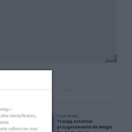
ARC
REKLAMA
Polecane
stęp i
lne identyfikatory,
Czas Wolny
Trwają ostatnie
iania
przygotowania do Magic
anie odbiorców oraz