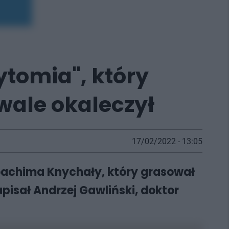
ytomia", który
wale okaleczył
17/02/2022 - 13:05
Joachima Knychały, który grasował
apisał Andrzej Gawliński, doktor