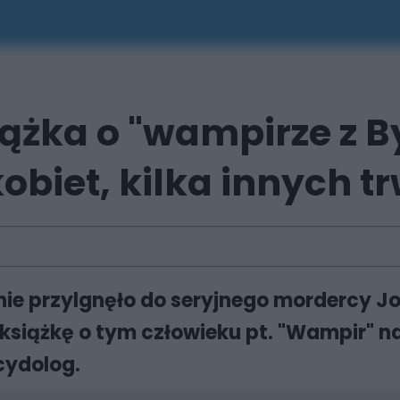
ążka o "wampirze z B
biet, kilka innych tr
enie przylgnęło do seryjnego mordercy 
 książkę o tym człowieku pt. "Wampir" n
cydolog.