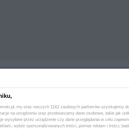
REKLAMA
dał na kobiety. W 1972 r. zatrzymano Zdzisława
z Zagłębia”. Sąd Wojewódzki w Katowicach, za 14
niku,
rę śmierci. Po straceniu Marchwickiego w 1977 r.
tomski.pl, my oraz naszych 1162 zaufanych partnerów uzyskujemy do
cje na urządzeniu oraz przetwarzamy dane osobowe, takie jak unika
je wysyłane przez urządzenie czy dane przeglądania w celu zapewn
ęć kobiet
klam, wybór spersonalizowanych treści, pomiar reklam i treści, bad