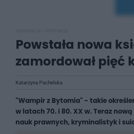
bytomski.pl
/
informacje
Powstała nowa ksi
zamordował pięć ko
Katarzyna Pachelska
"Wampir z Bytomia" - takie określ
w latach 70. i 80. XX w. Teraz nową
nauk prawnych, kryminalistyk i sui