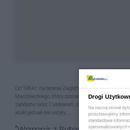
Od 1964 r. na terenie Zagłębia i Śląska ktoś napa
Marchiwckiego, który został uznany za „Wampira 
Drogi Użytkow
zabójstw oraz 7 usiłowań, skazał mężczyznę na ka
Na naszej stronie by
ataki jednak nie ustały…
przechowujemy informa
standardowe informac
"Wampir z Bytomia" zabił pi
spersonalizowanych re