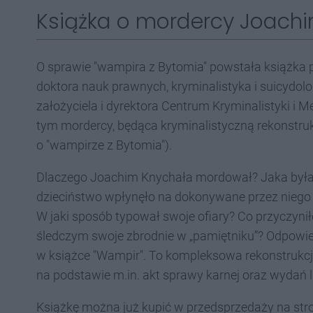
Książka o mordercy Joachi
O sprawie "wampira z Bytomia" powstała książka p
doktora nauk prawnych, kryminalistyka i suicydol
założyciela i dyrektora Centrum Kryminalistyki i 
tym mordercy, będąca kryminalistyczną rekonstrukc
o "wampirze z Bytomia").
Dlaczego Joachim Knychała mordował? Jaka była 
dzieciństwo wpłynęło na dokonywane przez niego 
W jaki sposób typował swoje ofiary? Co przyczyni
śledczym swoje zbrodnie w „pamiętniku”? Odpowied
w książce "Wampir". To kompleksowa rekonstrukcj
na podstawie m.in. akt sprawy karnej oraz wydań l
Książkę można już kupić w przedsprzedaży na str