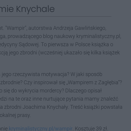
mie Knychale
t. "Wampir", autorstwa Andrzeja Gawlińskiego,
oga, prowadzącego blog naukowy kryminalistyczny.pl,
Medycyny Sądowej. To pierwsza w Polsce książka o
ją jego zbrodni (wcześniej ukazało się kilka książek
jego rzeczywista motywacja? W jaki sposób
zbrodnie? Czy inspirował się „Wampirem z Zagłębia”?
ło się do wykrycia mordercy? Dlaczego opisał
zi na te oraz inne nurtujące pytania mamy znaleźć
a zbrodni Joachima Knychały. Treść książki powstała
okalnej prasy.
onie
kryminalistyczny.pl/wampir
. Kosztuje 39 zł.