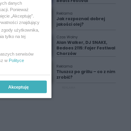
Beats Festival
nych danych
kacji. Ponieważ
Reklama
ięcie „Akceptuję”.
Jak rozpoznać dobrej
ywatności znajdujący
jakości olej?
ą zgody użytkownika,
 tylko na tej
Czas Wolny
Alan Walker, DJ SNAKE,
Bedoes 2115: Fajer Festiwal
Chorzów
 naszych serwisów
esz w
Polityce
Reklama
Tłuszcz po grillu – co z nim
zrobić?
Akceptuję
REKLAMA