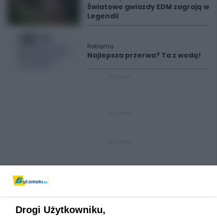
Światowe gwiazdy EDM zagrają w
Legendii
Reklama
Najlepsza przerwa? Ta z wodą!
REKLAMA
REKLAMA
REKLAMA
Drogi Użytkowniku,