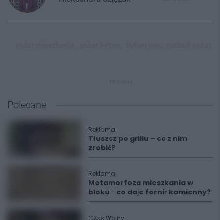
pożar mieszkania,
pożar bytom,
bytom psp,
rozbark pożar,
REKLAMA
Polecane
Reklama
Tłuszcz po grillu – co z nim
zrobić?
Reklama
Metamorfoza mieszkania w
bloku - co daje fornir kamienny?
Czas Wolny