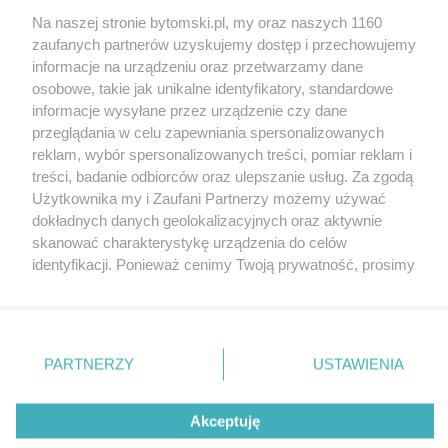
Na naszej stronie bytomski.pl, my oraz naszych 1160
Wydawca mediów
lokalnych
zaufanych partnerów uzyskujemy dostęp i przechowujemy
informacje na urządzeniu oraz przetwarzamy dane
osobowe, takie jak unikalne identyfikatory, standardowe
informacje wysyłane przez urządzenie czy dane
przeglądania w celu zapewniania spersonalizowanych
reklam, wybór spersonalizowanych treści, pomiar reklam i
Nie zapomnij
treści, badanie odbiorców oraz ulepszanie usług. Za zgodą
zapoznać się z:
polityką prywatności
regulamin korzystania z portali
Użytkownika my i Zaufani Partnerzy możemy używać
Twoje
miasto
Skontaktuj się
z nami
dokładnych danych geolokalizacyjnych oraz aktywnie
Piekary Śląskie
Kontakt
skanować charakterystykę urządzenia do celów
Chorzów
Wydawca
identyfikacji. Ponieważ cenimy Twoją prywatność, prosimy
Tarnowskie Góry
Pogoda
Ruda Śląska
Noclegi
o zgodę na korzystanie z tych technologii poprzez
Świętochłowice
Reklama
kliknięcie „Akceptuję”. Zgoda jest dobrowolna i zawsze
Tychy
Redakcja
możesz ją zmienić/wycofać klikając przycisk ustawień
Bytom
Katowice
prywatności znajdujący się w lewym dolnym rogu strony
PARTNERZY
USTAWIENIA
Gliwice
. Niektóre rodzaje przetwarzania danych nie wymagają
Zabrze
Zagłębie
zgody użytkownika, ale masz prawo sprzeciwić się
Akceptuję
takiemu przetwarzaniu. Preferencje będą miały
zastosowania tylko na tej witrynie.