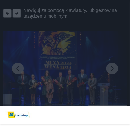
REKLAMA
Nawiguj za pomocą klawiatury, lub gestów na
urządzeniu mobilnym.
fot: Hubert Klimek
Prezydent Mariusz Wołosz wręczył MUZY i WENY