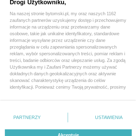
2024, bytomskie nagrody w dziedzinie kultury.
Drogi Użytkowniku,
Galę uświetnił koncert Piotra Polka z zespołem
Na naszej stronie bytomski.pl, my oraz naszych 1162
Wydawca mediów
lokalnych
zaufanych partnerów uzyskujemy dostęp i przechowujemy
1 / 18
informacje na urządzeniu oraz przetwarzamy dane
Bytomskie muzy i weny
osobowe, takie jak unikalne identyfikatory, standardowe
informacje wysyłane przez urządzenie czy dane
rozdane 19 pazdziernika 2024
przeglądania w celu zapewniania spersonalizowanych
reklam, wybór spersonalizowanych treści, pomiar reklam i
5
Nie zapomnij
treści, badanie odbiorców oraz ulepszanie usług. Za zgodą
zapoznać się z:
polityką prywatności
regulamin korzystania z portali
Użytkownika my i Zaufani Partnerzy możemy używać
Twoje
miasto
Skontakuj się
z nami
dokładnych danych geolokalizacyjnych oraz aktywnie
W sobotę, 19 października w Bytomskim Centrum
Piekary Śląskie
Kontakt
skanować charakterystykę urządzenia do celów
Chorzów
Wydawca
Kultury odbyła się gala z okazji wręczenia Nagrody
identyfikacji. Ponieważ cenimy Twoją prywatność, prosimy
Tarnowskie Góry
Pogoda
Ruda Śląska
Noclegi
o zgodę na korzystanie z tych technologii poprzez
Prezydenta Bytomia w dziedzinie kultury MUZA 2024
Świętochłowice
Reklama
kliknięcie „Akceptuję”. Zgoda jest dobrowolna i zawsze
Tychy
Redakcja
oraz Młodzieżowej Nagrody Prezydenta Bytomia w
możesz ją zmienić/wycofać klikając przycisk ustawień
Bytom
Katowice
prywatności znajdujący się w lewym dolnym rogu strony
dziedzinie kultury WENA 2024. W tym roku przyznano
PARTNERZY
USTAWIENIA
Gliwice
. Niektóre rodzaje przetwarzania danych nie wymagają
Zabrze
łącznie 8 statuetek. Artystyczną oprawą wydarzenia
Zagłębie
zgody użytkownika, ale masz prawo sprzeciwić się
był koncert Piotra Polka, pochodzącego z Kalet
takiemu przetwarzaniu. Preferencje będą miały
Akceptuję