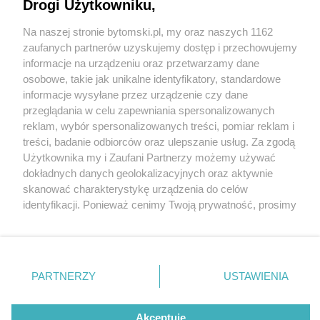
Drogi Użytkowniku,
fot:
Na naszej stronie bytomski.pl, my oraz naszych 1162
Wydawca mediów
lokalnych
zaufanych partnerów uzyskujemy dostęp i przechowujemy
Przed nami największe wydarzenie kulturalne w
informacje na urządzeniu oraz przetwarzamy dane
Bytomiu – Dni Bytomia
osobowe, takie jak unikalne identyfikatory, standardowe
informacje wysyłane przez urządzenie czy dane
przeglądania w celu zapewniania spersonalizowanych
reklam, wybór spersonalizowanych treści, pomiar reklam i
Nie zapomnij
treści, badanie odbiorców oraz ulepszanie usług. Za zgodą
zapoznać się z:
polityką prywatności
regulamin korzystania z portali
5 / 9
Użytkownika my i Zaufani Partnerzy możemy używać
Twoje
miasto
Skontakuj się
z nami
dokładnych danych geolokalizacyjnych oraz aktywnie
Dni Bytomia MIRAMI
Piekary Śląskie
Kontakt
skanować charakterystykę urządzenia do celów
Chorzów
Wydawca
identyfikacji. Ponieważ cenimy Twoją prywatność, prosimy
Tarnowskie Góry
Pogoda
Ruda Śląska
Noclegi
o zgodę na korzystanie z tych technologii poprzez
Świętochłowice
Reklama
kliknięcie „Akceptuję”. Zgoda jest dobrowolna i zawsze
Tychy
Redakcja
możesz ją zmienić/wycofać klikając przycisk ustawień
Bytom
Katowice
prywatności znajdujący się w lewym dolnym rogu strony
REKLAMA
PARTNERZY
USTAWIENIA
Gliwice
. Niektóre rodzaje przetwarzania danych nie wymagają
Zabrze
Zagłębie
zgody użytkownika, ale masz prawo sprzeciwić się
takiemu przetwarzaniu. Preferencje będą miały
Akceptuję