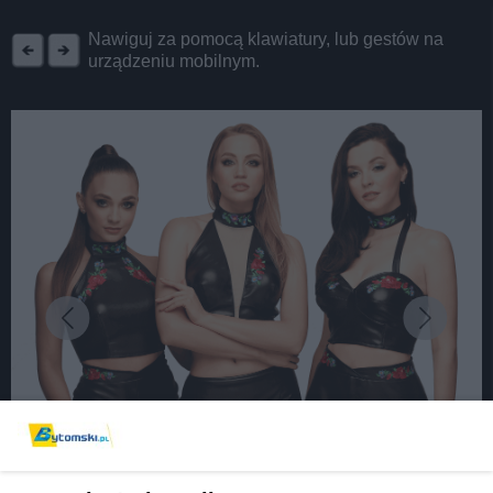
REKLAMA
Nawiguj za pomocą klawiatury, lub gestów na
urządzeniu mobilnym.