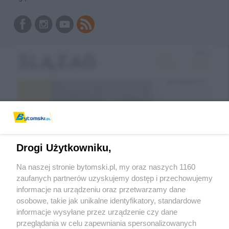
Drogi Użytkowniku,
Na naszej stronie bytomski.pl, my oraz naszych 1160
zaufanych partnerów uzyskujemy dostęp i przechowujemy
informacje na urządzeniu oraz przetwarzamy dane
Wróć do strony głównej
osobowe, takie jak unikalne identyfikatory, standardowe
informacje wysyłane przez urządzenie czy dane
ślązag.pl
przeglądania w celu zapewniania spersonalizowanych