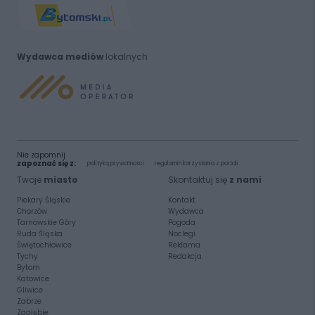
Wydawca mediów
lokalnych
Nie zapomnij
zapoznać się z:
polityką prywatności
regulamin korzystania z portali
Twoje
miasto
Skontaktuj się
z nami
Piekary Śląskie
Kontakt
Chorzów
Wydawca
Tarnowskie Góry
Pogoda
Ruda Śląska
Noclegi
Świętochłowice
Reklama
Tychy
Redakcja
Bytom
Katowice
Gliwice
Zabrze
Zagłębie