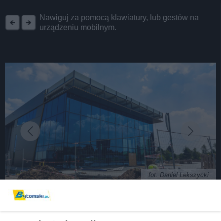
REKLAMA
Nawiguj za pomocą klawiatury, lub gestów na
urządzeniu mobilnym.
fot: Daniel Lekszycki
Przybywa salonów samochodowych w Bytomiu.