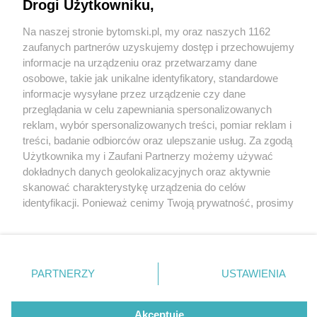
Powstają salony KIA i BYD
Drogi Użytkowniku,
Na naszej stronie bytomski.pl, my oraz naszych 1162
Wydawca mediów
lokalnych
zaufanych partnerów uzyskujemy dostęp i przechowujemy
informacje na urządzeniu oraz przetwarzamy dane
osobowe, takie jak unikalne identyfikatory, standardowe
informacje wysyłane przez urządzenie czy dane
1 / 6
przeglądania w celu zapewniania spersonalizowanych
reklam, wybór spersonalizowanych treści, pomiar reklam i
Budowa salonu
Nie zapomnij
treści, badanie odbiorców oraz ulepszanie usług. Za zgodą
zapoznać się z:
polityką prywatności
regulamin korzystania z portali
Użytkownika my i Zaufani Partnerzy możemy używać
samochodowego KIA Komfi
Twoje
miasto
Skontakuj się
z nami
dokładnych danych geolokalizacyjnych oraz aktywnie
Piekary Śląskie
Kontakt
skanować charakterystykę urządzenia do celów
Chorzów
Wydawca
identyfikacji. Ponieważ cenimy Twoją prywatność, prosimy
Tarnowskie Góry
Pogoda
Ruda Śląska
Noclegi
o zgodę na korzystanie z tych technologii poprzez
Świętochłowice
Reklama
kliknięcie „Akceptuję”. Zgoda jest dobrowolna i zawsze
Tychy
Redakcja
możesz ją zmienić/wycofać klikając przycisk ustawień
Bytom
Katowice
prywatności znajdujący się w lewym dolnym rogu strony
REKLAMA
PARTNERZY
USTAWIENIA
Gliwice
. Niektóre rodzaje przetwarzania danych nie wymagają
Zabrze
Zagłębie
zgody użytkownika, ale masz prawo sprzeciwić się
takiemu przetwarzaniu. Preferencje będą miały
Akceptuję