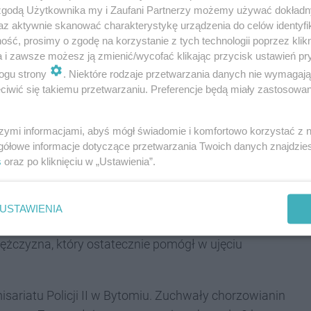
 zgodą Użytkownika my i Zaufani Partnerzy możemy używać dokład
az aktywnie skanować charakterystykę urządzenia do celów identyfi
ść, prosimy o zgodę na korzystanie z tych technologii poprzez klikn
a i zawsze możesz ją zmienić/wycofać klikając przycisk ustawień pr
ogu strony
. Niektóre rodzaje przetwarzania danych nie wymagaj
iwić się takiemu przetwarzaniu. Preferencje będą miały zastosowania
szymi informacjami, abyś mógł świadomie i komfortowo korzystać z
gółowe informacje dotyczące przetwarzania Twoich danych znajdzi
REKLAMA
s
oraz po kliknięciu w „Ustawienia”.
ie. Tak też było i w tym przypadku. W ostatni dzień
ich kwiaciarni i w obecności jej właścicielki wszedł
USTAWIENIA
, a następnie ruszył do ucieczki. Kobieta wybiegła za
ężczyzna, który ostatecznie pomógł w ujęciu
sariatu Policji II w Bytomiu. Zuchwały chorzowianin