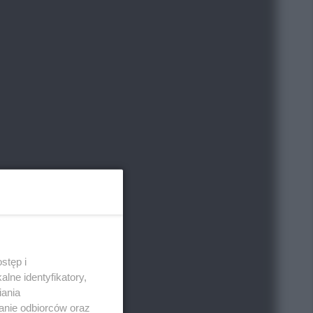
stęp i
lne identyfikatory,
iania
anie odbiorców oraz