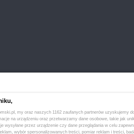
niku,
tomski.pl, my oraz naszych 1162 zaufanych partnerów uzyskujemy do
cje na urządzeniu oraz przetwarzamy dane osobowe, takie jak unika
je wysyłane przez urządzenie czy dane przeglądania w celu zapewn
klam, wybór spersonalizowanych treści, pomiar reklam i treści, bad