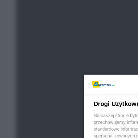
Drogi Użytkow
Na naszej stronie by
przechowujemy informa
standardowe informac
spersonalizowanych re