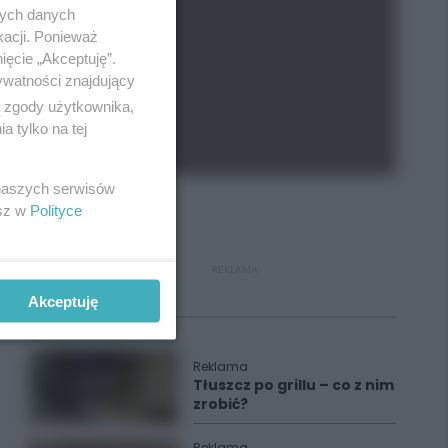
nych danych
kacji. Ponieważ
ięcie „Akceptuję”.
ywatności znajdujący
ą zgody użytkownika,
 tylko na tej
 naszych serwisów
esz w
Polityce
REKLAMA
Akceptuję
Polecane
Reklama
Tłuszcz po grillu – co z nim
zrobić?
Reklama