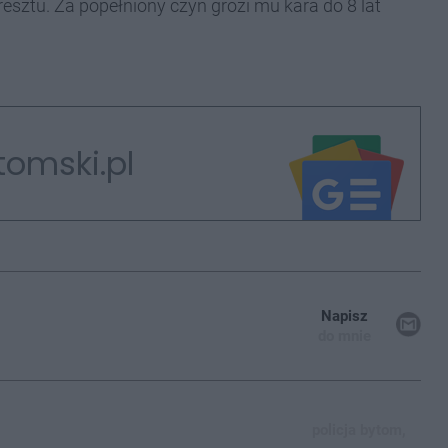
resztu. Za popełniony czyn grozi mu kara do 8 lat
tomski.pl
Napisz
do mnie
policja bytom,