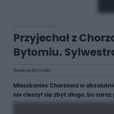
bytomski.pl
/
informacje
Przyjechał z Chor
Bytomiu. Sylwestra
Redakcja Bytomski
Mieszkaniec Chorzowa w absolutnie
nie cieszył się zbyt długo, bo zar