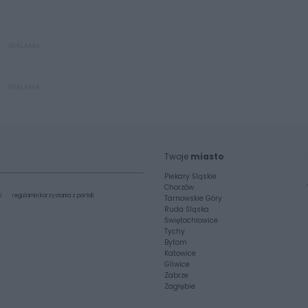
REKLAMA
REKLAMA
Twoje
miasto
Piekary Śląskie
Chorzów
i
regulamin korzystania z portali
Tarnowskie Góry
Ruda Śląska
Świętochłowice
Tychy
Bytom
Katowice
Gliwice
Zabrze
Zagłębie