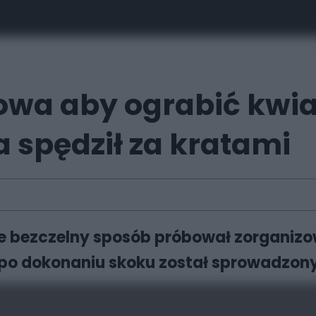
zowa aby ograbić kwia
 spędził za kratami
 bezczelny sposób próbował zorganizow
az po dokonaniu skoku został sprowadzony