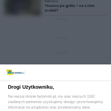
Reklama
Tłuszcz po grillu – co z nim
zrobić?
REKLAMA
REKLAMA
REKLAMA
Drogi Użytkowniku,
Na naszej stronie bytomski.pl, my oraz naszych 1162
Wydawca mediów
lokalnych
zaufanych partnerów uzyskujemy dostęp i przechowujemy
informacje na urządzeniu oraz przetwarzamy dane