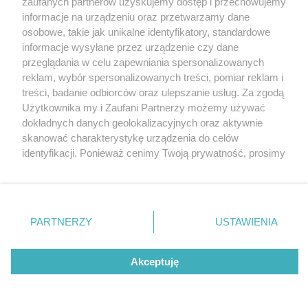
zaufanych partnerów uzyskujemy dostęp i przechowujemy
drugiej połowie sezonu. Nie zawiedli nawet fani
Katowice
informacje na urządzeniu oraz przetwarzamy dane
opery
Gliwice
Zabrze
osobowe, takie jak unikalne identyfikatory, standardowe
Zagłębie
informacje wysyłane przez urządzenie czy dane
2 / 13
przeglądania w celu zapewniania spersonalizowanych
reklam, wybór spersonalizowanych treści, pomiar reklam i
Rekordowa frekwencja na
treści, badanie odbiorców oraz ulepszanie usług. Za zgodą
Użytkownika my i Zaufani Partnerzy możemy używać
Stadionie Śląskim w drugiej
dokładnych danych geolokalizacyjnych oraz aktywnie
skanować charakterystykę urządzenia do celów
połowie sezonu Nie zawiedli
identyfikacji. Ponieważ cenimy Twoją prywatność, prosimy
nawet fani opery 4
o zgodę na korzystanie z tych technologii poprzez
kliknięcie „Akceptuję”. Zgoda jest dobrowolna i zawsze
możesz ją zmienić/wycofać klikając przycisk ustawień
prywatności znajdujący się w lewym dolnym rogu strony
PARTNERZY
USTAWIENIA
REKLAMA
. Niektóre rodzaje przetwarzania danych nie wymagają
zgody użytkownika, ale masz prawo sprzeciwić się
takiemu przetwarzaniu. Preferencje będą miały
Akceptuję
zastosowania tylko na tej witrynie.
Zapoznaj się z poniższymi informacjami, abyś mógł