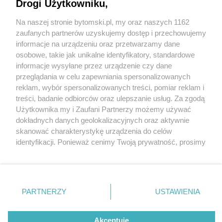
Drogi Użytkowniku,
Remont kościoła na Karbiu. Celem usunięcie
szkód górniczych i inwestycje we własną energię
Na naszej stronie bytomski.pl, my oraz naszych 1162
Wydawca mediów
lokalnych
zaufanych partnerów uzyskujemy dostęp i przechowujemy
informacje na urządzeniu oraz przetwarzamy dane
osobowe, takie jak unikalne identyfikatory, standardowe
informacje wysyłane przez urządzenie czy dane
1 / 12
przeglądania w celu zapewniania spersonalizowanych
Kościół Bytom Karb - remont
reklam, wybór spersonalizowanych treści, pomiar reklam i
Nie zapomnij
treści, badanie odbiorców oraz ulepszanie usług. Za zgodą
zapoznać się z:
polityką prywatności
regulamin korzystania z portali
Użytkownika my i Zaufani Partnerzy możemy używać
Twoje
miasto
Skontakuj się
z nami
dokładnych danych geolokalizacyjnych oraz aktywnie
Prace remontowe trwają też wewnątrz kościoła. W
Piekary Śląskie
Kontakt
skanować charakterystykę urządzenia do celów
związku z nimi część kościoła jest wyłączona z użytku.
Chorzów
Wydawca
identyfikacji. Ponieważ cenimy Twoją prywatność, prosimy
Tarnowskie Góry
Pogoda
Ruda Śląska
Noclegi
o zgodę na korzystanie z tych technologii poprzez
Świętochłowice
Reklama
kliknięcie „Akceptuję”. Zgoda jest dobrowolna i zawsze
Tychy
Redakcja
możesz ją zmienić/wycofać klikając przycisk ustawień
Bytom
Katowice
prywatności znajdujący się w lewym dolnym rogu strony
REKLAMA
PARTNERZY
USTAWIENIA
Gliwice
. Niektóre rodzaje przetwarzania danych nie wymagają
Zabrze
Zagłębie
zgody użytkownika, ale masz prawo sprzeciwić się
takiemu przetwarzaniu. Preferencje będą miały
Akceptuję