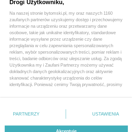
Drogi Użytkowniku,
,,Rozbarczanka" powstaje na oczach
mieszkańców. Mural z okazji 770-lecia Bytomia
Na naszej stronie bytomski.pl, my oraz naszych 1160
ozdobi ścianę kamienicy przy ul. Witczaka
Wydawca mediów
lokalnych
zaufanych partnerów uzyskujemy dostęp i przechowujemy
informacje na urządzeniu oraz przetwarzamy dane
1 / 8
osobowe, takie jak unikalne identyfikatory, standardowe
informacje wysyłane przez urządzenie czy dane
Mural rozbarczanka bytom 1
przeglądania w celu zapewniania spersonalizowanych
reklam, wybór spersonalizowanych treści, pomiar reklam i
Nie zapomnij
treści, badanie odbiorców oraz ulepszanie usług. Za zgodą
zapoznać się z:
Ruszyły prace nad muralem, który ozdobi ścianę
polityką prywatności
regulamin korzystania z portali
Użytkownika my i Zaufani Partnerzy możemy używać
Twoje
miasto
Skontakuj się
z nami
kamienicy przy ul. Witczaka. ,,Rozbarczankę" wybrali
dokładnych danych geolokalizacyjnych oraz aktywnie
Piekary Śląskie
Kontakt
skanować charakterystykę urządzenia do celów
mieszkańcy w internetowym głosowaniu. Mural jest
Chorzów
Wydawca
identyfikacji. Ponieważ cenimy Twoją prywatność, prosimy
Tarnowskie Góry
Pogoda
kolejną formą tegorocznych obchodów 770-lecia
Ruda Śląska
Noclegi
o zgodę na korzystanie z tych technologii poprzez
Świętochłowice
Reklama
kliknięcie „Akceptuję”. Zgoda jest dobrowolna i zawsze
nadania praw miejskich Bytomiowi.
Tychy
Redakcja
możesz ją zmienić/wycofać klikając przycisk ustawień
Bytom
Katowice
prywatności znajdujący się w lewym dolnym rogu strony
PARTNERZY
USTAWIENIA
Gliwice
. Niektóre rodzaje przetwarzania danych nie wymagają
Zabrze
REKLAMA
Zagłębie
zgody użytkownika, ale masz prawo sprzeciwić się
takiemu przetwarzaniu. Preferencje będą miały
Akceptuję