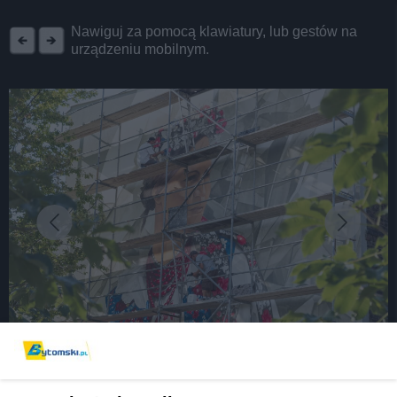
REKLAMA
Nawiguj za pomocą klawiatury, lub gestów na
urządzeniu mobilnym.
fot: Grzegorz Goik