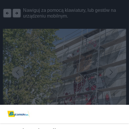
REKLAMA
Nawiguj za pomocą klawiatury, lub gestów na
urządzeniu mobilnym.
fot: Grzegorz Goik