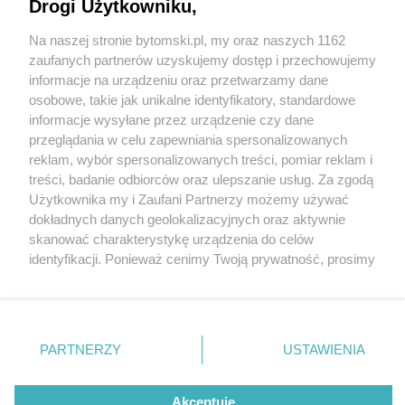
Drogi Użytkowniku,
,,Rozbarczanka" powstaje na oczach
mieszkańców. Mural z okazji 770-lecia Bytomia
Na naszej stronie bytomski.pl, my oraz naszych 1162
ozdobi ścianę kamienicy przy ul. Witczaka
Wydawca mediów
lokalnych
zaufanych partnerów uzyskujemy dostęp i przechowujemy
informacje na urządzeniu oraz przetwarzamy dane
4 / 8
osobowe, takie jak unikalne identyfikatory, standardowe
informacje wysyłane przez urządzenie czy dane
Mural rozbarczanka bytom 2
przeglądania w celu zapewniania spersonalizowanych
reklam, wybór spersonalizowanych treści, pomiar reklam i
Nie zapomnij
treści, badanie odbiorców oraz ulepszanie usług. Za zgodą
zapoznać się z:
Ruszyły prace nad muralem, który ozdobi ścianę
polityką prywatności
regulamin korzystania z portali
Użytkownika my i Zaufani Partnerzy możemy używać
Twoje
miasto
Skontakuj się
z nami
kamienicy przy ul. Witczaka. ,,Rozbarczankę" wybrali
dokładnych danych geolokalizacyjnych oraz aktywnie
Piekary Śląskie
Kontakt
skanować charakterystykę urządzenia do celów
mieszkańcy w internetowym głosowaniu. Mural jest
Chorzów
Wydawca
identyfikacji. Ponieważ cenimy Twoją prywatność, prosimy
Tarnowskie Góry
Pogoda
kolejną formą tegorocznych obchodów 770-lecia
Ruda Śląska
Noclegi
o zgodę na korzystanie z tych technologii poprzez
Świętochłowice
Reklama
kliknięcie „Akceptuję”. Zgoda jest dobrowolna i zawsze
nadania praw miejskich Bytomiowi.
Tychy
Redakcja
możesz ją zmienić/wycofać klikając przycisk ustawień
Bytom
Katowice
prywatności znajdujący się w lewym dolnym rogu strony
PARTNERZY
USTAWIENIA
Gliwice
. Niektóre rodzaje przetwarzania danych nie wymagają
Zabrze
REKLAMA
Zagłębie
zgody użytkownika, ale masz prawo sprzeciwić się
takiemu przetwarzaniu. Preferencje będą miały
Akceptuję