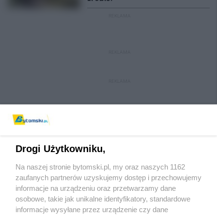
REKLAMA
REKLAMA
REKLAMA
Drogi Użytkowniku,
Na naszej stronie bytomski.pl, my oraz naszych 1162
Wydawca mediów
lokalnych
zaufanych partnerów uzyskujemy dostęp i przechowujemy
informacje na urządzeniu oraz przetwarzamy dane
osobowe, takie jak unikalne identyfikatory, standardowe
informacje wysyłane przez urządzenie czy dane