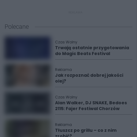
REKLAMA
Polecane
Czas Wolny
Trwają ostatnie przygotowania
do Magic Beats Festival
Reklama
Jak rozpoznać dobrej jakości
olej?
Czas Wolny
Alan Walker, DJ SNAKE, Bedoes
2115: Fajer Festiwal Chorzów
Reklama
Tłuszcz po grillu – co z nim
zrobić?