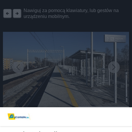
REKLAMA
Nawiguj za pomocą klawiatury, lub gestów na
urządzeniu mobilnym.
fot: H.Klimek/UM Bytom
Rusza kolejny etap remontu wiaduktu w