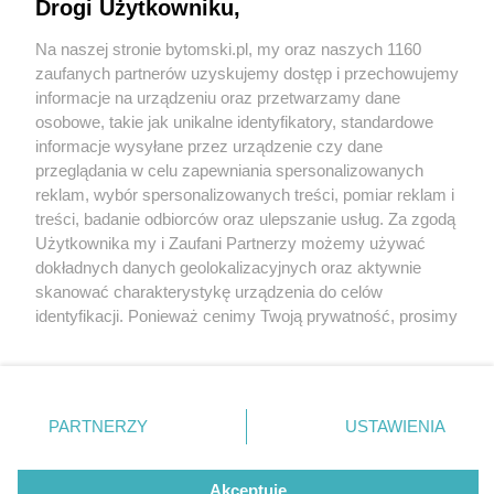
bytomskim Vitorze. Będą drogowe utrudnienia
Drogi Użytkowniku,
Na naszej stronie bytomski.pl, my oraz naszych 1160
5 / 7
Wydawca mediów
lokalnych
zaufanych partnerów uzyskujemy dostęp i przechowujemy
Rusza kolejny etap remontu
informacje na urządzeniu oraz przetwarzamy dane
osobowe, takie jak unikalne identyfikatory, standardowe
wiaduktu w bytomskim
informacje wysyłane przez urządzenie czy dane
przeglądania w celu zapewniania spersonalizowanych
Vitorze
reklam, wybór spersonalizowanych treści, pomiar reklam i
Nie zapomnij
treści, badanie odbiorców oraz ulepszanie usług. Za zgodą
zapoznać się z:
polityką prywatności
regulamin korzystania z portali
Użytkownika my i Zaufani Partnerzy możemy używać
Twoje
miasto
Skontakuj się
z nami
W poniedziałek, 10 lutego 2025 r., rozpocznie się kolejny
dokładnych danych geolokalizacyjnych oraz aktywnie
Piekary Śląskie
Kontakt
etap remontu wiaduktu nad ul. Strzelców Bytomskich
skanować charakterystykę urządzenia do celów
Chorzów
Wydawca
identyfikacji. Ponieważ cenimy Twoją prywatność, prosimy
Tarnowskie Góry
Pogoda
w Bytomiu. Kierowcy mogą się spodziewać utrudnień
Ruda Śląska
Noclegi
o zgodę na korzystanie z tych technologii poprzez
Świętochłowice
Reklama
w związku z wyłączeniem części pasów ruchu –
kliknięcie „Akceptuję”. Zgoda jest dobrowolna i zawsze
Tychy
Redakcja
możesz ją zmienić/wycofać klikając przycisk ustawień
Bytom
informują w bytomskim Urzędzie Miejskim.
Katowice
prywatności znajdujący się w lewym dolnym rogu strony
PARTNERZY
USTAWIENIA
Gliwice
. Niektóre rodzaje przetwarzania danych nie wymagają
Zabrze
Zagłębie
zgody użytkownika, ale masz prawo sprzeciwić się
REKLAMA
takiemu przetwarzaniu. Preferencje będą miały
Akceptuję