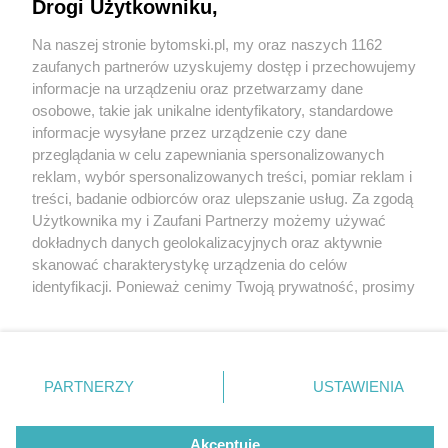
Drogi Użytkowniku,
Na naszej stronie bytomski.pl, my oraz naszych 1162
Wydawca mediów
lokalnych
zaufanych partnerów uzyskujemy dostęp i przechowujemy
informacje na urządzeniu oraz przetwarzamy dane
osobowe, takie jak unikalne identyfikatory, standardowe
informacje wysyłane przez urządzenie czy dane
przeglądania w celu zapewniania spersonalizowanych
2 / 0
reklam, wybór spersonalizowanych treści, pomiar reklam i
Nie zapomnij
treści, badanie odbiorców oraz ulepszanie usług. Za zgodą
zapoznać się z:
polityką prywatności
regulamin korzystania z portali
Użytkownika my i Zaufani Partnerzy możemy używać
Twoje
miasto
Skontakuj się
z nami
dokładnych danych geolokalizacyjnych oraz aktywnie
Piekary Śląskie
Kontakt
skanować charakterystykę urządzenia do celów
Chorzów
Wydawca
identyfikacji. Ponieważ cenimy Twoją prywatność, prosimy
Tarnowskie Góry
Pogoda
Ruda Śląska
Noclegi
o zgodę na korzystanie z tych technologii poprzez
Świętochłowice
Reklama
kliknięcie „Akceptuję”. Zgoda jest dobrowolna i zawsze
Tychy
Redakcja
możesz ją zmienić/wycofać klikając przycisk ustawień
Bytom
Katowice
prywatności znajdujący się w lewym dolnym rogu strony
REKLAMA
PARTNERZY
USTAWIENIA
Gliwice
. Niektóre rodzaje przetwarzania danych nie wymagają
Zabrze
Zagłębie
zgody użytkownika, ale masz prawo sprzeciwić się
takiemu przetwarzaniu. Preferencje będą miały
Akceptuję