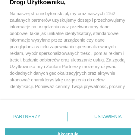
Drogi Użytkowniku,
Na naszej stronie bytomski.pl, my oraz naszych 1162
fot:
Wydawca mediów
lokalnych
zaufanych partnerów uzyskujemy dostęp i przechowujemy
informacje na urządzeniu oraz przetwarzamy dane
Sklep Biedronka w Bytomiu Miechowicach został
osobowe, takie jak unikalne identyfikatory, standardowe
otwarty po zalaniu w czasie wrześniowych
informacje wysyłane przez urządzenie czy dane
opadów, które wywołały powódź w południowej
przeglądania w celu zapewniania spersonalizowanych
Polsce
reklam, wybór spersonalizowanych treści, pomiar reklam i
Nie zapomnij
treści, badanie odbiorców oraz ulepszanie usług. Za zgodą
zapoznać się z:
polityką prywatności
regulamin korzystania z portali
Użytkownika my i Zaufani Partnerzy możemy używać
3 / 5
Twoje
miasto
Skontakuj się
z nami
dokładnych danych geolokalizacyjnych oraz aktywnie
Piekary Śląskie
Kontakt
Bytom Biedronka po powodzi
skanować charakterystykę urządzenia do celów
Chorzów
Wydawca
identyfikacji. Ponieważ cenimy Twoją prywatność, prosimy
Tarnowskie Góry
Pogoda
01
Ruda Śląska
Noclegi
o zgodę na korzystanie z tych technologii poprzez
Świętochłowice
Reklama
kliknięcie „Akceptuję”. Zgoda jest dobrowolna i zawsze
Tychy
Redakcja
możesz ją zmienić/wycofać klikając przycisk ustawień
Bytom
Katowice
prywatności znajdujący się w lewym dolnym rogu strony
PARTNERZY
USTAWIENIA
Gliwice
REKLAMA
. Niektóre rodzaje przetwarzania danych nie wymagają
Zabrze
Zagłębie
zgody użytkownika, ale masz prawo sprzeciwić się
takiemu przetwarzaniu. Preferencje będą miały
Akceptuję