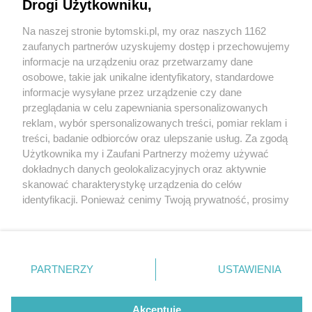
Drogi Użytkowniku,
Na naszej stronie bytomski.pl, my oraz naszych 1162
Wydawca mediów
lokalnych
zaufanych partnerów uzyskujemy dostęp i przechowujemy
informacje na urządzeniu oraz przetwarzamy dane
osobowe, takie jak unikalne identyfikatory, standardowe
informacje wysyłane przez urządzenie czy dane
przeglądania w celu zapewniania spersonalizowanych
1 / 0
reklam, wybór spersonalizowanych treści, pomiar reklam i
Nie zapomnij
treści, badanie odbiorców oraz ulepszanie usług. Za zgodą
zapoznać się z:
polityką prywatności
regulamin korzystania z portali
Użytkownika my i Zaufani Partnerzy możemy używać
Twoje
miasto
Skontakuj się
z nami
dokładnych danych geolokalizacyjnych oraz aktywnie
Piekary Śląskie
Kontakt
skanować charakterystykę urządzenia do celów
Chorzów
Wydawca
identyfikacji. Ponieważ cenimy Twoją prywatność, prosimy
Tarnowskie Góry
Pogoda
Ruda Śląska
Noclegi
o zgodę na korzystanie z tych technologii poprzez
Świętochłowice
Reklama
kliknięcie „Akceptuję”. Zgoda jest dobrowolna i zawsze
Tychy
Redakcja
możesz ją zmienić/wycofać klikając przycisk ustawień
Bytom
Katowice
prywatności znajdujący się w lewym dolnym rogu strony
REKLAMA
PARTNERZY
USTAWIENIA
Gliwice
. Niektóre rodzaje przetwarzania danych nie wymagają
Zabrze
Zagłębie
zgody użytkownika, ale masz prawo sprzeciwić się
takiemu przetwarzaniu. Preferencje będą miały
Akceptuję