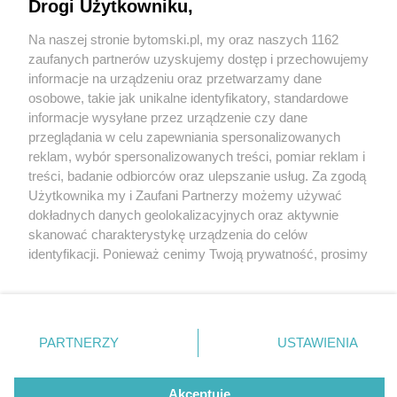
Drogi Użytkowniku,
Na naszej stronie bytomski.pl, my oraz naszych 1162
Wydawca mediów
lokalnych
zaufanych partnerów uzyskujemy dostęp i przechowujemy
informacje na urządzeniu oraz przetwarzamy dane
osobowe, takie jak unikalne identyfikatory, standardowe
informacje wysyłane przez urządzenie czy dane
przeglądania w celu zapewniania spersonalizowanych
1 / 0
reklam, wybór spersonalizowanych treści, pomiar reklam i
Nie zapomnij
treści, badanie odbiorców oraz ulepszanie usług. Za zgodą
zapoznać się z:
polityką prywatności
regulamin korzystania z portali
Użytkownika my i Zaufani Partnerzy możemy używać
Twoje
miasto
Skontakuj się
z nami
dokładnych danych geolokalizacyjnych oraz aktywnie
Piekary Śląskie
Kontakt
skanować charakterystykę urządzenia do celów
Chorzów
Wydawca
identyfikacji. Ponieważ cenimy Twoją prywatność, prosimy
Tarnowskie Góry
Pogoda
Ruda Śląska
Noclegi
o zgodę na korzystanie z tych technologii poprzez
Świętochłowice
Reklama
kliknięcie „Akceptuję”. Zgoda jest dobrowolna i zawsze
Tychy
Redakcja
możesz ją zmienić/wycofać klikając przycisk ustawień
Bytom
Katowice
prywatności znajdujący się w lewym dolnym rogu strony
REKLAMA
PARTNERZY
USTAWIENIA
Gliwice
. Niektóre rodzaje przetwarzania danych nie wymagają
Zabrze
Zagłębie
zgody użytkownika, ale masz prawo sprzeciwić się
takiemu przetwarzaniu. Preferencje będą miały
Akceptuję