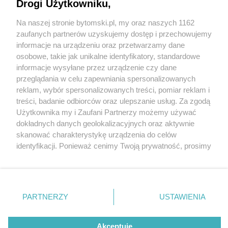
Drogi Użytkowniku,
Na naszej stronie bytomski.pl, my oraz naszych 1162
Wydawca mediów
lokalnych
zaufanych partnerów uzyskujemy dostęp i przechowujemy
informacje na urządzeniu oraz przetwarzamy dane
osobowe, takie jak unikalne identyfikatory, standardowe
informacje wysyłane przez urządzenie czy dane
przeglądania w celu zapewniania spersonalizowanych
2 / 0
reklam, wybór spersonalizowanych treści, pomiar reklam i
Nie zapomnij
treści, badanie odbiorców oraz ulepszanie usług. Za zgodą
zapoznać się z:
polityką prywatności
regulamin korzystania z portali
Użytkownika my i Zaufani Partnerzy możemy używać
Twoje
miasto
Skontakuj się
z nami
dokładnych danych geolokalizacyjnych oraz aktywnie
Piekary Śląskie
Kontakt
skanować charakterystykę urządzenia do celów
Chorzów
Wydawca
identyfikacji. Ponieważ cenimy Twoją prywatność, prosimy
Tarnowskie Góry
Pogoda
Ruda Śląska
Noclegi
o zgodę na korzystanie z tych technologii poprzez
Świętochłowice
Reklama
kliknięcie „Akceptuję”. Zgoda jest dobrowolna i zawsze
Tychy
Redakcja
możesz ją zmienić/wycofać klikając przycisk ustawień
Bytom
Katowice
prywatności znajdujący się w lewym dolnym rogu strony
REKLAMA
PARTNERZY
USTAWIENIA
Gliwice
. Niektóre rodzaje przetwarzania danych nie wymagają
Zabrze
Zagłębie
zgody użytkownika, ale masz prawo sprzeciwić się
takiemu przetwarzaniu. Preferencje będą miały
Akceptuję