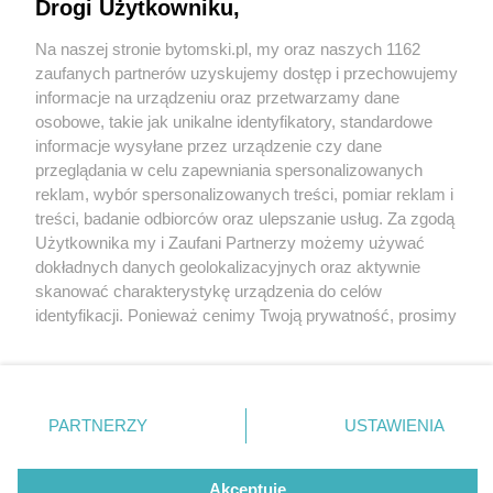
Drogi Użytkowniku,
Na naszej stronie bytomski.pl, my oraz naszych 1162
Wydawca mediów
lokalnych
zaufanych partnerów uzyskujemy dostęp i przechowujemy
informacje na urządzeniu oraz przetwarzamy dane
osobowe, takie jak unikalne identyfikatory, standardowe
informacje wysyłane przez urządzenie czy dane
przeglądania w celu zapewniania spersonalizowanych
1 / 0
reklam, wybór spersonalizowanych treści, pomiar reklam i
Nie zapomnij
treści, badanie odbiorców oraz ulepszanie usług. Za zgodą
zapoznać się z:
polityką prywatności
regulamin korzystania z portali
Użytkownika my i Zaufani Partnerzy możemy używać
Twoje
miasto
Skontakuj się
z nami
dokładnych danych geolokalizacyjnych oraz aktywnie
Piekary Śląskie
Kontakt
skanować charakterystykę urządzenia do celów
Chorzów
Wydawca
identyfikacji. Ponieważ cenimy Twoją prywatność, prosimy
Tarnowskie Góry
Pogoda
Ruda Śląska
Noclegi
o zgodę na korzystanie z tych technologii poprzez
Świętochłowice
Reklama
kliknięcie „Akceptuję”. Zgoda jest dobrowolna i zawsze
Tychy
Redakcja
możesz ją zmienić/wycofać klikając przycisk ustawień
Bytom
Katowice
prywatności znajdujący się w lewym dolnym rogu strony
REKLAMA
PARTNERZY
USTAWIENIA
Gliwice
. Niektóre rodzaje przetwarzania danych nie wymagają
Zabrze
Zagłębie
zgody użytkownika, ale masz prawo sprzeciwić się
takiemu przetwarzaniu. Preferencje będą miały
Akceptuję