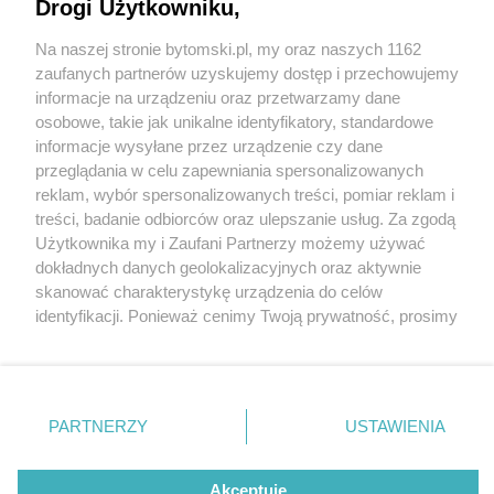
Drogi Użytkowniku,
Na naszej stronie bytomski.pl, my oraz naszych 1162
Wydawca mediów
lokalnych
zaufanych partnerów uzyskujemy dostęp i przechowujemy
informacje na urządzeniu oraz przetwarzamy dane
osobowe, takie jak unikalne identyfikatory, standardowe
informacje wysyłane przez urządzenie czy dane
przeglądania w celu zapewniania spersonalizowanych
1 / 0
reklam, wybór spersonalizowanych treści, pomiar reklam i
Nie zapomnij
treści, badanie odbiorców oraz ulepszanie usług. Za zgodą
zapoznać się z:
polityką prywatności
regulamin korzystania z portali
Użytkownika my i Zaufani Partnerzy możemy używać
Twoje
miasto
Skontakuj się
z nami
dokładnych danych geolokalizacyjnych oraz aktywnie
Piekary Śląskie
Kontakt
skanować charakterystykę urządzenia do celów
Chorzów
Wydawca
identyfikacji. Ponieważ cenimy Twoją prywatność, prosimy
Tarnowskie Góry
Pogoda
Ruda Śląska
Noclegi
o zgodę na korzystanie z tych technologii poprzez
Świętochłowice
Reklama
kliknięcie „Akceptuję”. Zgoda jest dobrowolna i zawsze
Tychy
Redakcja
możesz ją zmienić/wycofać klikając przycisk ustawień
Bytom
Katowice
prywatności znajdujący się w lewym dolnym rogu strony
REKLAMA
PARTNERZY
USTAWIENIA
Gliwice
. Niektóre rodzaje przetwarzania danych nie wymagają
Zabrze
Zagłębie
zgody użytkownika, ale masz prawo sprzeciwić się
takiemu przetwarzaniu. Preferencje będą miały
Akceptuję