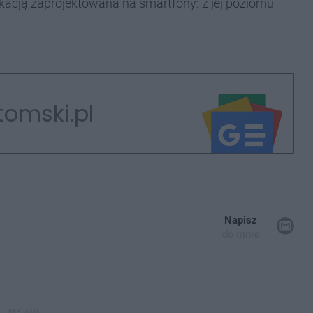
kacją zaprojektowaną na smartfony: z jej poziomu
tomski.pl
Napisz
do mnie
REKLAMA