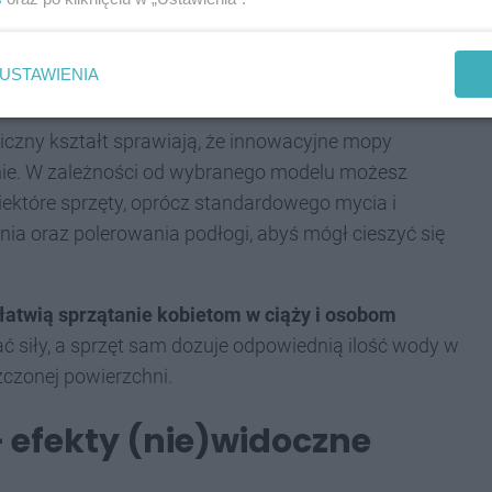
nie, a wiedzą o tym dobrze zwłaszcza właściciele
im orężem w walce z uporczywymi plamami może stać
USTAWIENIA
ez trudu radzi sobie z każdym rodzajem zabrudzeń.
miczny kształt sprawiają, że innowacyjne mopy
hnie. W zależności od wybranego modelu możesz
Niektóre sprzęty, oprócz standardowego mycia i
nia oraz polerowania podłogi, abyś mógł cieszyć się
łatwią sprzątanie kobietom w ciąży i osobom
ć siły, a sprzęt sam dozuje odpowiednią ilość wody w
zczonej powierzchni.
 efekty (nie)widoczne