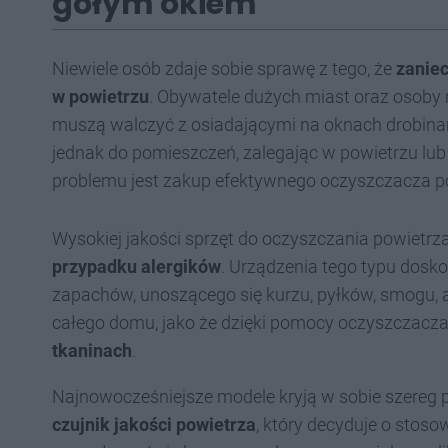
gołym okiem
Niewiele osób zdaje sobie sprawę z tego, że
zaniec
w powietrzu
. Obywatele dużych miast oraz osoby
muszą walczyć z osiadającymi na oknach drobinami
jednak do pomieszczeń, zalegając w powietrzu lu
problemu jest zakup efektywnego oczyszczacza p
Wysokiej jakości sprzęt do oczyszczania powietrz
przypadku alergików
. Urządzenia tego typu dosk
zapachów, unoszącego się kurzu, pyłków, smogu, a 
całego domu, jako że dzięki pomocy oczyszczacz
tkaninach
.
Najnowocześniejsze modele kryją w sobie szereg p
czujnik jakości powietrza
, który decyduje o stos