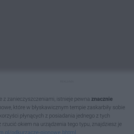
REKLAMA
 z zanieczyszczeniami, istnieje pewna
znacznie
onowe, które w błyskawicznym tempie zaskarbiły sobie
orzyści płynących z posiadania jednego z tych
 rzucić okiem na urządzenia tego typu, znajdziesz je
m.pl/odkurzacze-pionowe.bhtml
.