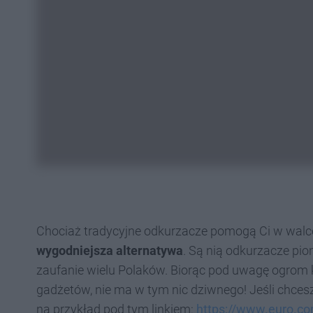
Chociaż tradycyjne odkurzacze pomogą Ci w walce
wygodniejsza alternatywa
. Są nią odkurzacze pi
zaufanie wielu Polaków. Biorąc pod uwagę ogrom k
gadżetów, nie ma w tym nic dziwnego! Jeśli chcesz
na przykład pod tym linkiem:
https://www.euro.co