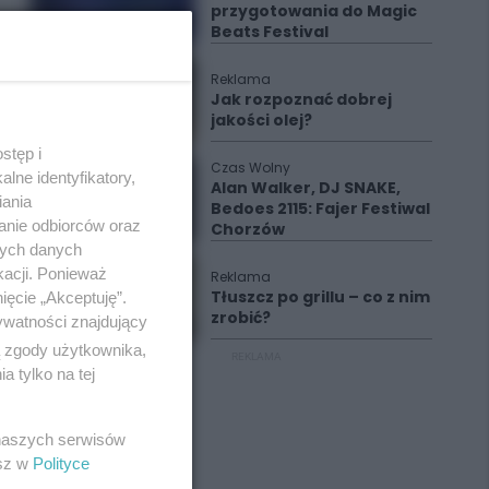
przygotowania do Magic
Beats Festival
Reklama
Jak rozpoznać dobrej
jakości olej?
stęp i
Czas Wolny
lne identyfikatory,
Alan Walker, DJ SNAKE,
iania
Bedoes 2115: Fajer Festiwal
anie odbiorców oraz
Chorzów
nych danych
kacji. Ponieważ
Reklama
Tłuszcz po grillu – co z nim
ięcie „Akceptuję”.
zrobić?
ywatności znajdujący
ą zgody użytkownika,
REKLAMA
 tylko na tej
 naszych serwisów
esz w
Polityce