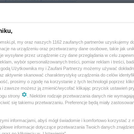
zych kuzynów przemyślanym, choć nietypowym
 rura ssąca są umieszczone w smukłej pionowej
 i zajmuje niewiele miejsca
. Takie rozwiązanie
niku,
ch o małym metrażu, gdzie każdy skrawek miejsca
tomski.pl, my oraz naszych 1162 zaufanych partnerów uzyskujemy do
elka waga, co
znacznie zwiększa wygodę
cje na urządzeniu oraz przetwarzamy dane osobowe, takie jak unika
estaje być męczącym obowiązkiem.
je wysyłane przez urządzenie czy dane przeglądania w celu zapewn
klam, wybór spersonalizowanych treści, pomiar reklam i treści, bad
 zgodą Użytkownika my i Zaufani Partnerzy możemy używać dokład
ść modeli od znanych producentów takich jak Dyson
az aktywnie skanować charakterystykę urządzenia do celów identyfi
ącego pole manewru kabla. W ten sposób
możesz
ść, prosimy o zgodę na korzystanie z tych technologii poprzez klikn
go domu! Zaciekawiony? Przykładowe odkurzacze
a i zawsze możesz ją zmienić/wycofać klikając przycisk ustawień pr
taj:
https://www.euro.com.pl/odkurzacze-
ogu strony
. Niektóre rodzaje przetwarzania danych nie wymagaj
iwić się takiemu przetwarzaniu. Preferencje będą miały zastosowania
a podłoga bez wysiłku
szymi informacjami, abyś mógł świadomie i komfortowo korzystać z
gółowe informacje dotyczące przetwarzania Twoich danych znajdzi
s
oraz po kliknięciu w „Ustawienia”.