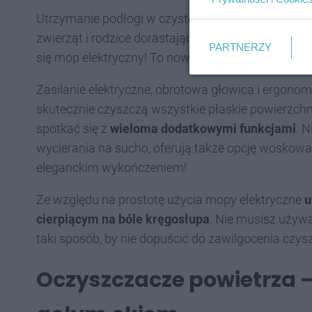
Utrzymanie podłogi w czystości to nie lada wyzwa
zwierząt i rodzice dorastających maluchów. Two
PARTNERZY
się mop elektryczny! To nowoczesne urządzenie
b
Zasilanie elektryczne, obrotowa głowica i ergono
skutecznie czyszczą wszystkie płaskie powierzc
spotkać się z
wieloma dodatkowymi funkcjami
. 
wycierania na sucho, oferują także opcję woskowa
eleganckim wykończeniem!
Ze względu na prostotę użycia mopy elektryczne
u
cierpiącym na bóle kręgosłupa
. Nie musisz używa
taki sposób, by nie dopuścić do zawilgocenia czys
Oczyszczacze powietrza –