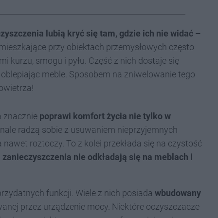
zyszczenia lubią kryć się tam, gdzie ich nie widać –
 mieszkające przy obiektach przemysłowych często
 kurzu, smogu i pyłu. Część z nich dostaje się
b oblepiając meble. Sposobem na zniwelowanie tego
owietrza!
a znacznie
poprawi komfort życia nie tylko w
onale radzą sobie z usuwaniem nieprzyjemnych
nawet roztoczy. To z kolei przekłada się na czystość
a
zanieczyszczenia nie odkładają się na meblach i
rzydatnych funkcji. Wiele z nich posiada
wbudowany
owanej przez urządzenie mocy. Niektóre oczyszczacze