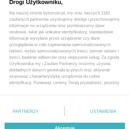
Drogi Użytkowniku,
Na naszej stronie bytomski.pl, my oraz naszych 1162
Wydawca mediów
lokalnych
zaufanych partnerów uzyskujemy dostęp i przechowujemy
informacje na urządzeniu oraz przetwarzamy dane
osobowe, takie jak unikalne identyfikatory, standardowe
informacje wysyłane przez urządzenie czy dane
przeglądania w celu zapewniania spersonalizowanych
2 / 0
reklam, wybór spersonalizowanych treści, pomiar reklam i
Nie zapomnij
treści, badanie odbiorców oraz ulepszanie usług. Za zgodą
zapoznać się z:
polityką prywatności
regulamin korzystania z portali
Użytkownika my i Zaufani Partnerzy możemy używać
Twoje
miasto
Skontakuj się
z nami
dokładnych danych geolokalizacyjnych oraz aktywnie
Piekary Śląskie
Kontakt
skanować charakterystykę urządzenia do celów
Chorzów
Wydawca
identyfikacji. Ponieważ cenimy Twoją prywatność, prosimy
Tarnowskie Góry
Pogoda
Ruda Śląska
Noclegi
o zgodę na korzystanie z tych technologii poprzez
Świętochłowice
Reklama
kliknięcie „Akceptuję”. Zgoda jest dobrowolna i zawsze
Tychy
Redakcja
możesz ją zmienić/wycofać klikając przycisk ustawień
Bytom
Katowice
prywatności znajdujący się w lewym dolnym rogu strony
REKLAMA
PARTNERZY
USTAWIENIA
Gliwice
. Niektóre rodzaje przetwarzania danych nie wymagają
Zabrze
Zagłębie
zgody użytkownika, ale masz prawo sprzeciwić się
takiemu przetwarzaniu. Preferencje będą miały
Akceptuję