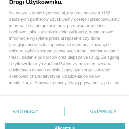
Drogi Użytkowniku,
Na naszej stronie bytomski.pl, my oraz naszych 1162
Wydawca mediów
lokalnych
zaufanych partnerów uzyskujemy dostęp i przechowujemy
informacje na urządzeniu oraz przetwarzamy dane
osobowe, takie jak unikalne identyfikatory, standardowe
informacje wysyłane przez urządzenie czy dane
przeglądania w celu zapewniania spersonalizowanych
4 / 0
reklam, wybór spersonalizowanych treści, pomiar reklam i
Nie zapomnij
treści, badanie odbiorców oraz ulepszanie usług. Za zgodą
zapoznać się z:
polityką prywatności
regulamin korzystania z portali
Użytkownika my i Zaufani Partnerzy możemy używać
Twoje
miasto
Skontakuj się
z nami
dokładnych danych geolokalizacyjnych oraz aktywnie
Piekary Śląskie
Kontakt
skanować charakterystykę urządzenia do celów
Chorzów
Wydawca
identyfikacji. Ponieważ cenimy Twoją prywatność, prosimy
Tarnowskie Góry
Pogoda
Ruda Śląska
Noclegi
o zgodę na korzystanie z tych technologii poprzez
Świętochłowice
Reklama
kliknięcie „Akceptuję”. Zgoda jest dobrowolna i zawsze
Tychy
Redakcja
możesz ją zmienić/wycofać klikając przycisk ustawień
Bytom
Katowice
prywatności znajdujący się w lewym dolnym rogu strony
REKLAMA
PARTNERZY
USTAWIENIA
Gliwice
. Niektóre rodzaje przetwarzania danych nie wymagają
Zabrze
Zagłębie
zgody użytkownika, ale masz prawo sprzeciwić się
takiemu przetwarzaniu. Preferencje będą miały
Akceptuję