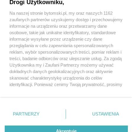
Drogi Użytkowniku,
Na naszej stronie bytomski.pl, my oraz naszych 1162
Wydawca mediów
lokalnych
zaufanych partnerów uzyskujemy dostęp i przechowujemy
informacje na urządzeniu oraz przetwarzamy dane
osobowe, takie jak unikalne identyfikatory, standardowe
informacje wysyłane przez urządzenie czy dane
przeglądania w celu zapewniania spersonalizowanych
3 / 0
reklam, wybór spersonalizowanych treści, pomiar reklam i
Nie zapomnij
treści, badanie odbiorców oraz ulepszanie usług. Za zgodą
zapoznać się z:
polityką prywatności
regulamin korzystania z portali
Użytkownika my i Zaufani Partnerzy możemy używać
Twoje
miasto
Skontakuj się
z nami
dokładnych danych geolokalizacyjnych oraz aktywnie
Piekary Śląskie
Kontakt
skanować charakterystykę urządzenia do celów
Chorzów
Wydawca
identyfikacji. Ponieważ cenimy Twoją prywatność, prosimy
Tarnowskie Góry
Pogoda
Ruda Śląska
Noclegi
o zgodę na korzystanie z tych technologii poprzez
Świętochłowice
Reklama
kliknięcie „Akceptuję”. Zgoda jest dobrowolna i zawsze
Tychy
Redakcja
możesz ją zmienić/wycofać klikając przycisk ustawień
Bytom
Katowice
prywatności znajdujący się w lewym dolnym rogu strony
REKLAMA
PARTNERZY
USTAWIENIA
Gliwice
. Niektóre rodzaje przetwarzania danych nie wymagają
Zabrze
Zagłębie
zgody użytkownika, ale masz prawo sprzeciwić się
takiemu przetwarzaniu. Preferencje będą miały
Akceptuję