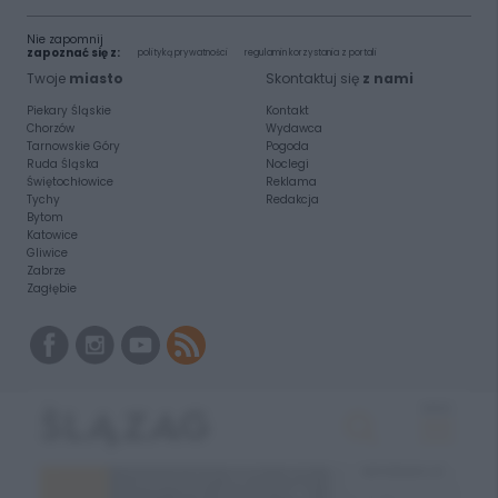
Nie zapomnij
zapoznać się z:
polityką prywatności
regulamin korzystania z portali
Twoje
miasto
Skontaktuj się
z nami
Piekary Śląskie
Kontakt
Chorzów
Wydawca
Tarnowskie Góry
Pogoda
Ruda Śląska
Noclegi
Świętochłowice
Reklama
Tychy
Redakcja
Bytom
Katowice
Gliwice
Zabrze
Zagłębie