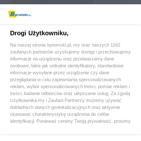
Drogi Użytkowniku,
Na naszej stronie bytomski.pl, my oraz naszych 1162
zaufanych partnerów uzyskujemy dostęp i przechowujemy
informacje na urządzeniu oraz przetwarzamy dane
Wróć do strony głównej
osobowe, takie jak unikalne identyfikatory, standardowe
informacje wysyłane przez urządzenie czy dane
piekary.info
przeglądania w celu zapewniania spersonalizowanych
reklam, wybór spersonalizowanych treści, pomiar reklam i
treści, badanie odbiorców oraz ulepszanie usług. Za zgodą
0
%
Użytkownika my i Zaufani Partnerzy możemy używać
dokładnych danych geolokalizacyjnych oraz aktywnie
skanować charakterystykę urządzenia do celów
identyfikacji. Ponieważ cenimy Twoją prywatność, prosimy
o zgodę na korzystanie z tych technologii poprzez
kliknięcie „Akceptuję”. Zgoda jest dobrowolna i zawsze