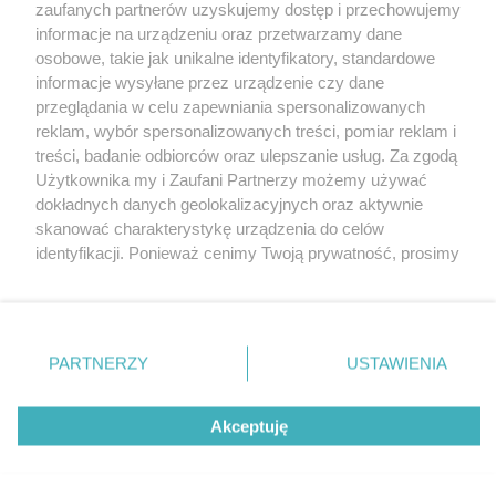
zaufanych partnerów uzyskujemy dostęp i przechowujemy
informacje na urządzeniu oraz przetwarzamy dane
osobowe, takie jak unikalne identyfikatory, standardowe
informacje wysyłane przez urządzenie czy dane
przeglądania w celu zapewniania spersonalizowanych
reklam, wybór spersonalizowanych treści, pomiar reklam i
Nie zapomnij
treści, badanie odbiorców oraz ulepszanie usług. Za zgodą
zapoznać się z:
polityką prywatności
regulamin korzystania z portali
Użytkownika my i Zaufani Partnerzy możemy używać
Twoje
miasto
Skontaktuj się
z nami
dokładnych danych geolokalizacyjnych oraz aktywnie
Piekary Śląskie
Kontakt
skanować charakterystykę urządzenia do celów
Chorzów
Wydawca
identyfikacji. Ponieważ cenimy Twoją prywatność, prosimy
Tarnowskie Góry
Pogoda
Ruda Śląska
Noclegi
o zgodę na korzystanie z tych technologii poprzez
Świętochłowice
Reklama
kliknięcie „Akceptuję”. Zgoda jest dobrowolna i zawsze
Tychy
Redakcja
możesz ją zmienić/wycofać klikając przycisk ustawień
Bytom
Katowice
prywatności znajdujący się w lewym dolnym rogu strony
PARTNERZY
USTAWIENIA
Gliwice
. Niektóre rodzaje przetwarzania danych nie wymagają
Zabrze
Zagłębie
zgody użytkownika, ale masz prawo sprzeciwić się
Akceptuję
takiemu przetwarzaniu. Preferencje będą miały
zastosowania tylko na tej witrynie.
Zapoznaj się z poniższymi informacjami, abyś mógł