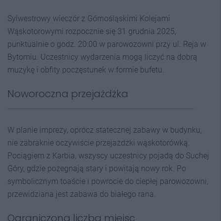
Sylwestrowy wieczór z Górnośląskimi Kolejami
Wąskotorowymi rozpocznie się 31 grudnia 2025,
punktualnie o godz. 20:00 w parowozowni przy ul. Reja w
Bytomiu. Uczestnicy wydarzenia mogą liczyć na dobrą
muzykę i obfity poczęstunek w formie bufetu.
Noworoczna przejażdżka
W planie imprezy, oprócz statecznej zabawy w budynku,
nie zabraknie oczywiście przejażdżki wąskotorówką.
Pociągiem z Karbia, wszyscy uczestnicy pojadą do Suchej
Góry, gdzie pożegnają stary i powitają nowy rok. Po
symbolicznym toaście i powrocie do ciepłej parowozowni,
przewidziana jest zabawa do białego rana.
Ograniczona liczba miejsc