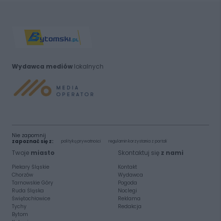
Wydawca mediów
lokalnych
Nie zapomnij
zapoznać się z:
polityką prywatności
regulamin korzystania z portali
Twoje
miasto
Skontaktuj się
z nami
Piekary Śląskie
Kontakt
Chorzów
Wydawca
Tarnowskie Góry
Pogoda
Ruda Śląska
Noclegi
Świętochłowice
Reklama
Tychy
Redakcja
Bytom