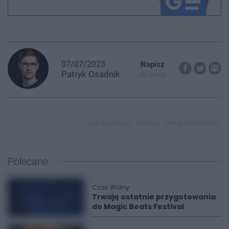
07/07/2023
Napisz
Patryk
Osadnik
do mnie
szyb krystyna,
bytom,
nowy właściciel,
Polecane
Czas Wolny
Trwają ostatnie przygotowania
do Magic Beats Festival