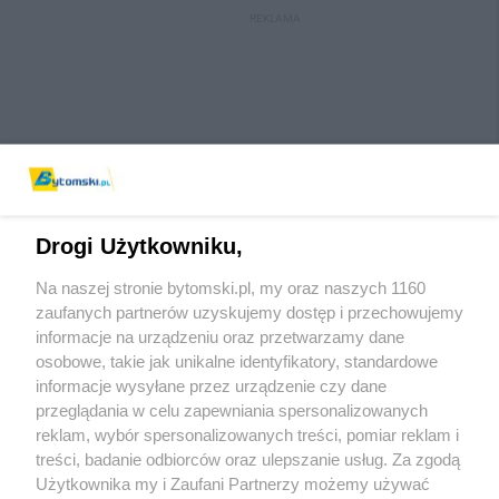
REKLAMA
Drogi Użytkowniku,
Na naszej stronie bytomski.pl, my oraz naszych 1160
Wydawca mediów
lokalnych
zaufanych partnerów uzyskujemy dostęp i przechowujemy
informacje na urządzeniu oraz przetwarzamy dane
osobowe, takie jak unikalne identyfikatory, standardowe
informacje wysyłane przez urządzenie czy dane
przeglądania w celu zapewniania spersonalizowanych
reklam, wybór spersonalizowanych treści, pomiar reklam i
Nie zapomnij
treści, badanie odbiorców oraz ulepszanie usług. Za zgodą
zapoznać się z:
polityką prywatności
regulamin korzystania z portali
Użytkownika my i Zaufani Partnerzy możemy używać
Twoje
miasto
Skontaktuj się
z nami