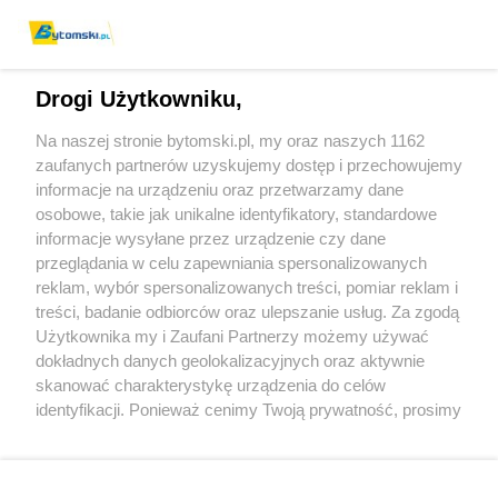
Drogi Użytkowniku,
Na naszej stronie bytomski.pl, my oraz naszych 1162
Wydawca mediów
lokalnych
zaufanych partnerów uzyskujemy dostęp i przechowujemy
informacje na urządzeniu oraz przetwarzamy dane
osobowe, takie jak unikalne identyfikatory, standardowe
informacje wysyłane przez urządzenie czy dane
przeglądania w celu zapewniania spersonalizowanych
reklam, wybór spersonalizowanych treści, pomiar reklam i
Nie zapomnij
treści, badanie odbiorców oraz ulepszanie usług. Za zgodą
zapoznać się z:
polityką prywatności
regulamin korzystania z portali
Użytkownika my i Zaufani Partnerzy możemy używać
Twoje
miasto
Skontaktuj się
z nami
dokładnych danych geolokalizacyjnych oraz aktywnie
Piekary Śląskie
Kontakt
skanować charakterystykę urządzenia do celów
Chorzów
Wydawca
identyfikacji. Ponieważ cenimy Twoją prywatność, prosimy
Tarnowskie Góry
Pogoda
Ruda Śląska
Noclegi
o zgodę na korzystanie z tych technologii poprzez
Świętochłowice
Reklama
kliknięcie „Akceptuję”. Zgoda jest dobrowolna i zawsze
Tychy
Redakcja
możesz ją zmienić/wycofać klikając przycisk ustawień
Bytom