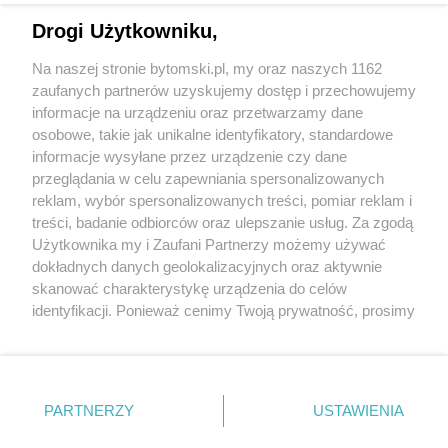
Drogi Użytkowniku,
Na naszej stronie bytomski.pl, my oraz naszych 1162
Wydawca mediów
lokalnych
zaufanych partnerów uzyskujemy dostęp i przechowujemy
informacje na urządzeniu oraz przetwarzamy dane
osobowe, takie jak unikalne identyfikatory, standardowe
informacje wysyłane przez urządzenie czy dane
przeglądania w celu zapewniania spersonalizowanych
reklam, wybór spersonalizowanych treści, pomiar reklam i
Nie zapomnij
treści, badanie odbiorców oraz ulepszanie usług. Za zgodą
zapoznać się z:
polityką prywatności
regulamin korzystania z portali
Użytkownika my i Zaufani Partnerzy możemy używać
Twoje
miasto
Skontaktuj się
z nami
dokładnych danych geolokalizacyjnych oraz aktywnie
Piekary Śląskie
Kontakt
skanować charakterystykę urządzenia do celów
Chorzów
Wydawca
identyfikacji. Ponieważ cenimy Twoją prywatność, prosimy
Tarnowskie Góry
Pogoda
Ruda Śląska
Noclegi
o zgodę na korzystanie z tych technologii poprzez
Świętochłowice
Reklama
kliknięcie „Akceptuję”. Zgoda jest dobrowolna i zawsze
Tychy
Redakcja
możesz ją zmienić/wycofać klikając przycisk ustawień
Bytom
Katowice
prywatności znajdujący się w lewym dolnym rogu strony
PARTNERZY
USTAWIENIA
Gliwice
. Niektóre rodzaje przetwarzania danych nie wymagają
Zabrze
Zagłębie
zgody użytkownika, ale masz prawo sprzeciwić się