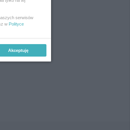
 tylko na tej
 naszych serwisów
esz w
Polityce
Akceptuję