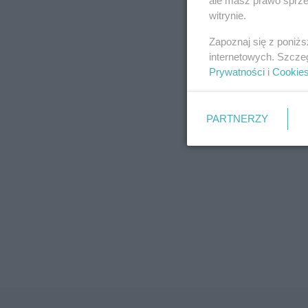
ale masz prawo sprzec
witrynie.
Zapoznaj się z poniż
internetowych. Szcze
Prywatności
i
Cookie
PARTNERZY