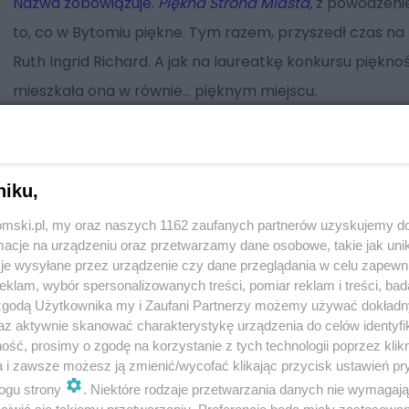
Nazwa zobowiązuje.
Piękna Strona Miasta,
z powodzeni
to, co w Bytomiu piękne. Tym razem, przyszedł czas na 
Ruth Ingrid Richard. A jak na laureatkę konkursu pięknoś
mieszkała ona w równie… pięknym miejscu.
niku,
tomski.pl, my oraz naszych 1162 zaufanych partnerów uzyskujemy do
cje na urządzeniu oraz przetwarzamy dane osobowe, takie jak unika
je wysyłane przez urządzenie czy dane przeglądania w celu zapewn
klam, wybór spersonalizowanych treści, pomiar reklam i treści, bad
 zgodą Użytkownika my i Zaufani Partnerzy możemy używać dokład
az aktywnie skanować charakterystykę urządzenia do celów identyfi
ść, prosimy o zgodę na korzystanie z tych technologii poprzez klikn
a i zawsze możesz ją zmienić/wycofać klikając przycisk ustawień pr
ogu strony
. Niektóre rodzaje przetwarzania danych nie wymagaj