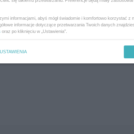
iwić się takiemu przetwarzaniu. Preferencje będą miały zastosowania
szymi informacjami, abyś mógł świadomie i komfortowo korzystać z
gółowe informacje dotyczące przetwarzania Twoich danych znajdzi
s
oraz po kliknięciu w „Ustawienia”.
USTAWIENIA