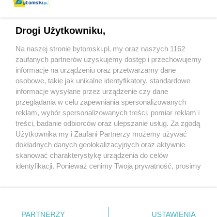
Drogi Użytkowniku,
Na naszej stronie bytomski.pl, my oraz naszych 1162
Wydawca mediów
lokalnych
zaufanych partnerów uzyskujemy dostęp i przechowujemy
informacje na urządzeniu oraz przetwarzamy dane
osobowe, takie jak unikalne identyfikatory, standardowe
informacje wysyłane przez urządzenie czy dane
przeglądania w celu zapewniania spersonalizowanych
reklam, wybór spersonalizowanych treści, pomiar reklam i
Nie zapomnij
treści, badanie odbiorców oraz ulepszanie usług. Za zgodą
zapoznać się z:
polityką prywatności
regulamin korzystania z portali
Użytkownika my i Zaufani Partnerzy możemy używać
Twoje
miasto
Skontaktuj się
z nami
dokładnych danych geolokalizacyjnych oraz aktywnie
Piekary Śląskie
Kontakt
skanować charakterystykę urządzenia do celów
Chorzów
Wydawca
identyfikacji. Ponieważ cenimy Twoją prywatność, prosimy
Tarnowskie Góry
Pogoda
Ruda Śląska
Noclegi
o zgodę na korzystanie z tych technologii poprzez
Świętochłowice
Reklama
kliknięcie „Akceptuję”. Zgoda jest dobrowolna i zawsze
Tychy
Redakcja
możesz ją zmienić/wycofać klikając przycisk ustawień
Bytom
Katowice
prywatności znajdujący się w lewym dolnym rogu strony
PARTNERZY
USTAWIENIA
Gliwice