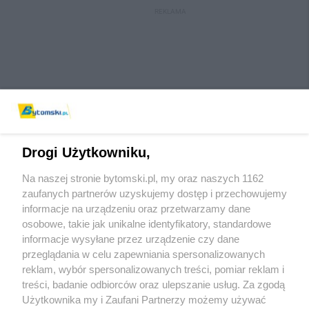
REKLAMA
Drogi Użytkowniku,
Na naszej stronie bytomski.pl, my oraz naszych 1162
Wydawca mediów
lokalnych
zaufanych partnerów uzyskujemy dostęp i przechowujemy
informacje na urządzeniu oraz przetwarzamy dane
osobowe, takie jak unikalne identyfikatory, standardowe
informacje wysyłane przez urządzenie czy dane
przeglądania w celu zapewniania spersonalizowanych
reklam, wybór spersonalizowanych treści, pomiar reklam i
Nie zapomnij
treści, badanie odbiorców oraz ulepszanie usług. Za zgodą
zapoznać się z:
polityką prywatności
regulamin korzystania z portali
Użytkownika my i Zaufani Partnerzy możemy używać
Twoje
miasto
Skontaktuj się
z nami