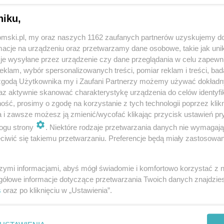
niku,
tomski.pl, my oraz naszych 1162 zaufanych partnerów uzyskujemy do
cje na urządzeniu oraz przetwarzamy dane osobowe, takie jak unika
je wysyłane przez urządzenie czy dane przeglądania w celu zapewn
klam, wybór spersonalizowanych treści, pomiar reklam i treści, bad
 zgodą Użytkownika my i Zaufani Partnerzy możemy używać dokład
az aktywnie skanować charakterystykę urządzenia do celów identyfi
ść, prosimy o zgodę na korzystanie z tych technologii poprzez klikn
a i zawsze możesz ją zmienić/wycofać klikając przycisk ustawień pr
ogu strony
. Niektóre rodzaje przetwarzania danych nie wymagaj
iwić się takiemu przetwarzaniu. Preferencje będą miały zastosowania
szymi informacjami, abyś mógł świadomie i komfortowo korzystać z
gółowe informacje dotyczące przetwarzania Twoich danych znajdzi
s
oraz po kliknięciu w „Ustawienia”.