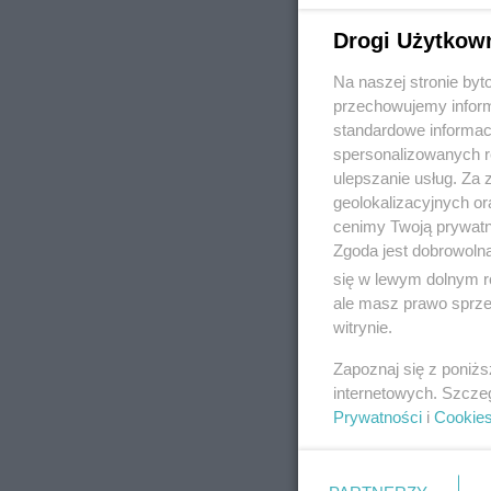
Drogi Użytkow
Na naszej stronie by
REKLAMA
przechowujemy informa
standardowe informac
spersonalizowanych re
ulepszanie usług. Za
geolokalizacyjnych or
cenimy Twoją prywatno
Zgoda jest dobrowoln
się w lewym dolnym r
ale masz prawo sprzec
witrynie.
Zapoznaj się z poniż
internetowych. Szcze
Prywatności
i
Cookie