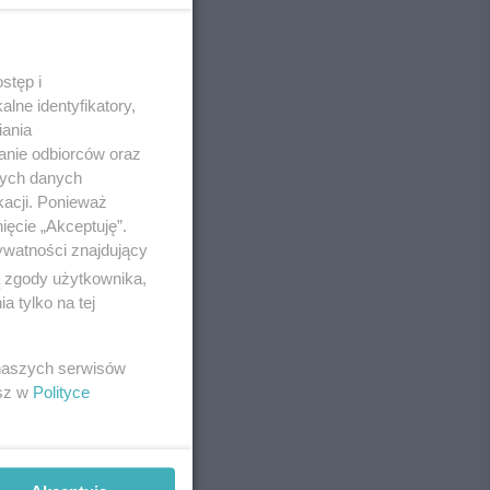
stęp i
REKLAMA
lne identyfikatory,
iania
anie odbiorców oraz
nych danych
kacji. Ponieważ
ięcie „Akceptuję”.
ywatności znajdujący
ą zgody użytkownika,
 tylko na tej
 naszych serwisów
esz w
Polityce