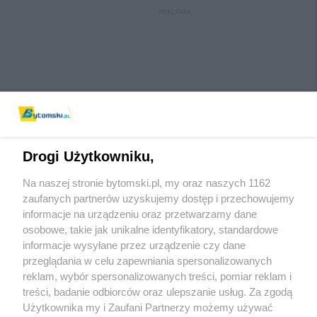
REKLAMA
Drogi Użytkowniku,
Na naszej stronie bytomski.pl, my oraz naszych 1162
Wydawca mediów
lokalnych
zaufanych partnerów uzyskujemy dostęp i przechowujemy
informacje na urządzeniu oraz przetwarzamy dane
osobowe, takie jak unikalne identyfikatory, standardowe
informacje wysyłane przez urządzenie czy dane
przeglądania w celu zapewniania spersonalizowanych
reklam, wybór spersonalizowanych treści, pomiar reklam i
Nie zapomnij
treści, badanie odbiorców oraz ulepszanie usług. Za zgodą
zapoznać się z:
polityką prywatności
regulamin korzystania z portali
Użytkownika my i Zaufani Partnerzy możemy używać
Twoje
miasto
Skontaktuj się
z nami