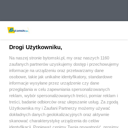
Drogi Użytkowniku,
Na naszej stronie bytomski.pl, my oraz naszych 1160
Wydawca mediów
lokalnych
zaufanych partnerów uzyskujemy dostęp i przechowujemy
informacje na urządzeniu oraz przetwarzamy dane
osobowe, takie jak unikalne identyfikatory, standardowe
informacje wysyłane przez urządzenie czy dane
przeglądania w celu zapewniania spersonalizowanych
reklam, wybór spersonalizowanych treści, pomiar reklam i
Nie zapomnij
treści, badanie odbiorców oraz ulepszanie usług. Za zgodą
zapoznać się z:
polityką prywatności
regulamin korzystania z portali
Użytkownika my i Zaufani Partnerzy możemy używać
Twoje
miasto
Skontaktuj się
z nami
dokładnych danych geolokalizacyjnych oraz aktywnie
Piekary Śląskie
Kontakt
skanować charakterystykę urządzenia do celów
Chorzów
Wydawca
identyfikacji. Ponieważ cenimy Twoją prywatność, prosimy