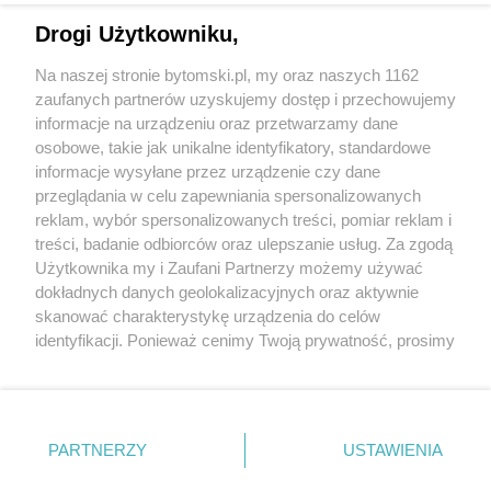
Drogi Użytkowniku,
Na naszej stronie bytomski.pl, my oraz naszych 1162
Wydawca mediów
lokalnych
zaufanych partnerów uzyskujemy dostęp i przechowujemy
informacje na urządzeniu oraz przetwarzamy dane
osobowe, takie jak unikalne identyfikatory, standardowe
informacje wysyłane przez urządzenie czy dane
przeglądania w celu zapewniania spersonalizowanych
reklam, wybór spersonalizowanych treści, pomiar reklam i
Nie zapomnij
treści, badanie odbiorców oraz ulepszanie usług. Za zgodą
zapoznać się z:
polityką prywatności
regulamin korzystania z portali
Użytkownika my i Zaufani Partnerzy możemy używać
Twoje
miasto
Skontaktuj się
z nami
dokładnych danych geolokalizacyjnych oraz aktywnie
Piekary Śląskie
Kontakt
skanować charakterystykę urządzenia do celów
Chorzów
Wydawca
identyfikacji. Ponieważ cenimy Twoją prywatność, prosimy
Tarnowskie Góry
Pogoda
Ruda Śląska
Noclegi
o zgodę na korzystanie z tych technologii poprzez
Świętochłowice
Reklama
kliknięcie „Akceptuję”. Zgoda jest dobrowolna i zawsze
Tychy
Redakcja
możesz ją zmienić/wycofać klikając przycisk ustawień
Bytom
Katowice
prywatności znajdujący się w lewym dolnym rogu strony
PARTNERZY
USTAWIENIA
Gliwice
. Niektóre rodzaje przetwarzania danych nie wymagają
Zabrze
Zagłębie
zgody użytkownika, ale masz prawo sprzeciwić się