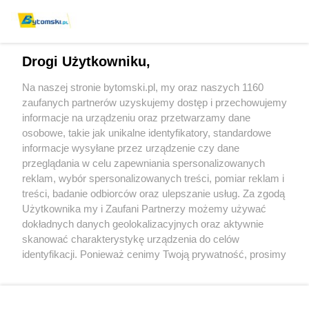
Drogi Użytkowniku,
Na naszej stronie bytomski.pl, my oraz naszych 1160
Wydawca mediów
lokalnych
zaufanych partnerów uzyskujemy dostęp i przechowujemy
informacje na urządzeniu oraz przetwarzamy dane
osobowe, takie jak unikalne identyfikatory, standardowe
informacje wysyłane przez urządzenie czy dane
przeglądania w celu zapewniania spersonalizowanych
reklam, wybór spersonalizowanych treści, pomiar reklam i
Nie zapomnij
treści, badanie odbiorców oraz ulepszanie usług. Za zgodą
zapoznać się z:
polityką prywatności
regulamin korzystania z portali
Użytkownika my i Zaufani Partnerzy możemy używać
Twoje
miasto
Skontaktuj się
z nami
dokładnych danych geolokalizacyjnych oraz aktywnie
Piekary Śląskie
Kontakt
skanować charakterystykę urządzenia do celów
Chorzów
Wydawca
identyfikacji. Ponieważ cenimy Twoją prywatność, prosimy
Tarnowskie Góry
Pogoda
Ruda Śląska
Noclegi
o zgodę na korzystanie z tych technologii poprzez
Świętochłowice
Reklama
kliknięcie „Akceptuję”. Zgoda jest dobrowolna i zawsze
Tychy
Redakcja
możesz ją zmienić/wycofać klikając przycisk ustawień
Bytom