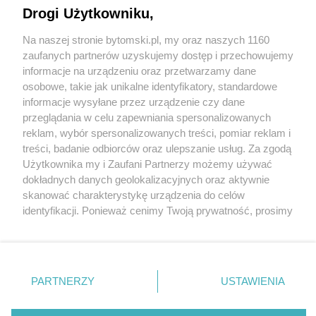
Drogi Użytkowniku,
Na naszej stronie bytomski.pl, my oraz naszych 1160
Wydawca mediów
lokalnych
zaufanych partnerów uzyskujemy dostęp i przechowujemy
informacje na urządzeniu oraz przetwarzamy dane
osobowe, takie jak unikalne identyfikatory, standardowe
informacje wysyłane przez urządzenie czy dane
przeglądania w celu zapewniania spersonalizowanych
reklam, wybór spersonalizowanych treści, pomiar reklam i
Nie zapomnij
treści, badanie odbiorców oraz ulepszanie usług. Za zgodą
zapoznać się z:
polityką prywatności
regulamin korzystania z portali
Użytkownika my i Zaufani Partnerzy możemy używać
Twoje
miasto
Skontaktuj się
z nami
dokładnych danych geolokalizacyjnych oraz aktywnie
Piekary Śląskie
Kontakt
skanować charakterystykę urządzenia do celów
Chorzów
Wydawca
identyfikacji. Ponieważ cenimy Twoją prywatność, prosimy
Tarnowskie Góry
Pogoda
Ruda Śląska
Noclegi
o zgodę na korzystanie z tych technologii poprzez
Świętochłowice
Reklama
kliknięcie „Akceptuję”. Zgoda jest dobrowolna i zawsze
Tychy
Redakcja
możesz ją zmienić/wycofać klikając przycisk ustawień
Bytom
Katowice
prywatności znajdujący się w lewym dolnym rogu strony
PARTNERZY
USTAWIENIA
Gliwice
. Niektóre rodzaje przetwarzania danych nie wymagają
Zabrze
Zagłębie
zgody użytkownika, ale masz prawo sprzeciwić się