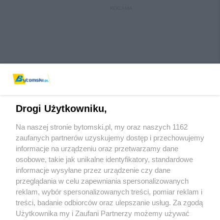
REKLAMA
Drogi Użytkowniku,
Na naszej stronie bytomski.pl, my oraz naszych 1162
Wydawca mediów
lokalnych
zaufanych partnerów uzyskujemy dostęp i przechowujemy
informacje na urządzeniu oraz przetwarzamy dane
osobowe, takie jak unikalne identyfikatory, standardowe
informacje wysyłane przez urządzenie czy dane
przeglądania w celu zapewniania spersonalizowanych
reklam, wybór spersonalizowanych treści, pomiar reklam i
Nie zapomnij
treści, badanie odbiorców oraz ulepszanie usług. Za zgodą
zapoznać się z:
polityką prywatności
regulamin korzystania z portali
Użytkownika my i Zaufani Partnerzy możemy używać
Twoje
miasto
Skontaktuj się
z nami