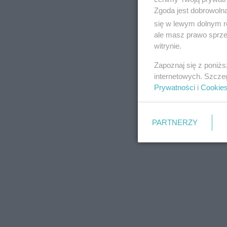
Zgoda jest dobrowoln
się w lewym dolnym r
ale masz prawo sprzec
witrynie.
REKLAMA
Zapoznaj się z poniż
internetowych. Szcze
Prywatności
i
Cookie
PARTNERZY