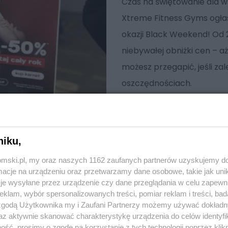
Czas na świętowanie dla ws
Xtreme Fitness Gyms ogła
okazji Black Weekend! Od 
niebywałej obniżki cen – aż
możesz przegapić, jeśli zal
oszczędnościach.
niku,
tomski.pl, my oraz naszych 1162 zaufanych partnerów uzyskujemy do
cje na urządzeniu oraz przetwarzamy dane osobowe, takie jak unika
je wysyłane przez urządzenie czy dane przeglądania w celu zapewn
klam, wybór spersonalizowanych treści, pomiar reklam i treści, bad
 zgodą Użytkownika my i Zaufani Partnerzy możemy używać dokład
az aktywnie skanować charakterystykę urządzenia do celów identyfi
ść, prosimy o zgodę na korzystanie z tych technologii poprzez klikn