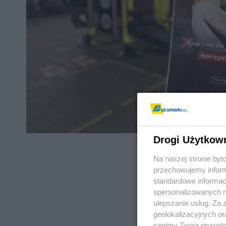
Drogi Użytkow
Na naszej stronie by
przechowujemy informa
standardowe informac
spersonalizowanych re
REKLAMA
ulepszanie usług. Za
geolokalizacyjnych or
cenimy Twoją prywatno