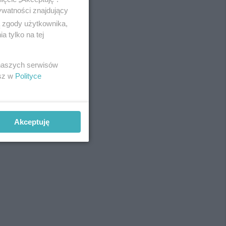
ywatności znajdujący
ą zgody użytkownika,
 tylko na tej
REKLAMA
 naszych serwisów
esz w
Polityce
Akceptuję