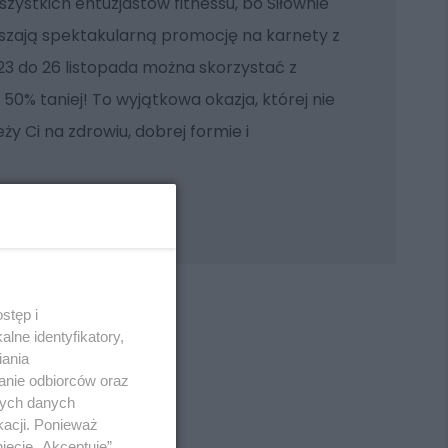
zystkich entuzjastów fitnessu, bo Siłownie
szają spektakularną promocję na karnety z
23 do 26 listopada można skorzystać z
 50% taniej! To wyjątkowa okazja, której nie
eży Ci na zdrowiu, dobrej formie i
stęp i
lne identyfikatory,
iania
anie odbiorców oraz
REKLAMA
nych danych
kacji. Ponieważ
ięcie „Akceptuję”.