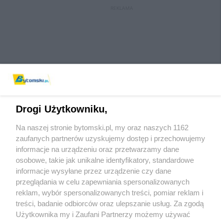
REKLAMA
Drogi Użytkowniku,
Na naszej stronie bytomski.pl, my oraz naszych 1162
Wydawca mediów
lokalnych
zaufanych partnerów uzyskujemy dostęp i przechowujemy
informacje na urządzeniu oraz przetwarzamy dane
osobowe, takie jak unikalne identyfikatory, standardowe
informacje wysyłane przez urządzenie czy dane
przeglądania w celu zapewniania spersonalizowanych
reklam, wybór spersonalizowanych treści, pomiar reklam i
Nie zapomnij
treści, badanie odbiorców oraz ulepszanie usług. Za zgodą
zapoznać się z:
polityką prywatności
regulamin korzystania z portali
Użytkownika my i Zaufani Partnerzy możemy używać
Twoje
miasto
Skontaktuj się
z nami