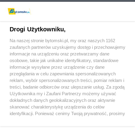
Drogi Użytkowniku,
Na naszej stronie bytomski.pl, my oraz naszych 1162
Wydawca mediów
lokalnych
zaufanych partnerów uzyskujemy dostęp i przechowujemy
informacje na urządzeniu oraz przetwarzamy dane
osobowe, takie jak unikalne identyfikatory, standardowe
informacje wysyłane przez urządzenie czy dane
przeglądania w celu zapewniania spersonalizowanych
reklam, wybór spersonalizowanych treści, pomiar reklam i
Nie zapomnij
treści, badanie odbiorców oraz ulepszanie usług. Za zgodą
zapoznać się z:
polityką prywatności
regulamin korzystania z portali
Użytkownika my i Zaufani Partnerzy możemy używać
Twoje
miasto
Skontaktuj się
z nami
dokładnych danych geolokalizacyjnych oraz aktywnie
Piekary Śląskie
Kontakt
skanować charakterystykę urządzenia do celów
Chorzów
Wydawca
identyfikacji. Ponieważ cenimy Twoją prywatność, prosimy
Tarnowskie Góry
Pogoda
Ruda Śląska
Noclegi
o zgodę na korzystanie z tych technologii poprzez
Świętochłowice
Reklama
kliknięcie „Akceptuję”. Zgoda jest dobrowolna i zawsze
Tychy
Redakcja
możesz ją zmienić/wycofać klikając przycisk ustawień
Bytom