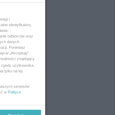
stęp i
REKLAMA
lne identyfikatory,
iania
anie odbiorców oraz
nych danych
kacji. Ponieważ
ięcie „Akceptuję”.
ywatności znajdujący
ą zgody użytkownika,
 tylko na tej
 naszych serwisów
esz w
Polityce