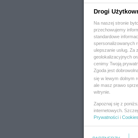
Drogi Użytkow
Na naszej stronie by
REKLAMA
przechowujemy informa
standardowe informac
spersonalizowanych re
ulepszanie usług. Za
geolokalizacyjnych or
cenimy Twoją prywatno
Zgoda jest dobrowoln
się w lewym dolnym r
ale masz prawo sprzec
witrynie.
Zapoznaj się z poniż
internetowych. Szcze
Prywatności
i
Cookie