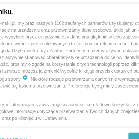
niku,
tomski.pl, my oraz naszych 1162 zaufanych partnerów uzyskujemy do
cje na urządzeniu oraz przetwarzamy dane osobowe, takie jak unika
je wysyłane przez urządzenie czy dane przeglądania w celu zapewn
klam, wybór spersonalizowanych treści, pomiar reklam i treści, bad
 zgodą Użytkownika my i Zaufani Partnerzy możemy używać dokład
az aktywnie skanować charakterystykę urządzenia do celów identyfi
ść, prosimy o zgodę na korzystanie z tych technologii poprzez klikn
a i zawsze możesz ją zmienić/wycofać klikając przycisk ustawień pr
ogu strony
. Niektóre rodzaje przetwarzania danych nie wymagaj
iwić się takiemu przetwarzaniu. Preferencje będą miały zastosowania
szymi informacjami, abyś mógł świadomie i komfortowo korzystać z
gółowe informacje dotyczące przetwarzania Twoich danych znajdzi
s
oraz po kliknięciu w „Ustawienia”.