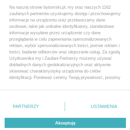
Na naszej stronie bytomski.pl, my oraz naszych 1162
Wydawca mediów
lokalnych
zaufanych partnerów uzyskujemy dostęp i przechowujemy
informacje na urządzeniu oraz przetwarzamy dane
osobowe, takie jak unikalne identyfikatory, standardowe
informacje wysyłane przez urządzenie czy dane
przeglądania w celu zapewniania spersonalizowanych
reklam, wybór spersonalizowanych treści, pomiar reklam i
Nie zapomnij
treści, badanie odbiorców oraz ulepszanie usług. Za zgodą
zapoznać się z:
polityką prywatności
regulamin korzystania z portali
Użytkownika my i Zaufani Partnerzy możemy używać
Twoje
miasto
Skontaktuj się
z nami
dokładnych danych geolokalizacyjnych oraz aktywnie
Piekary Śląskie
Kontakt
skanować charakterystykę urządzenia do celów
Chorzów
Wydawca
identyfikacji. Ponieważ cenimy Twoją prywatność, prosimy
Tarnowskie Góry
Pogoda
Ruda Śląska
Noclegi
o zgodę na korzystanie z tych technologii poprzez
Świętochłowice
Reklama
kliknięcie „Akceptuję”. Zgoda jest dobrowolna i zawsze
Tychy
Redakcja
możesz ją zmienić/wycofać klikając przycisk ustawień
Bytom
Katowice
prywatności znajdujący się w lewym dolnym rogu strony
PARTNERZY
USTAWIENIA
Gliwice
. Niektóre rodzaje przetwarzania danych nie wymagają
Zabrze
Zagłębie
zgody użytkownika, ale masz prawo sprzeciwić się
Akceptuję
takiemu przetwarzaniu. Preferencje będą miały
zastosowania tylko na tej witrynie.