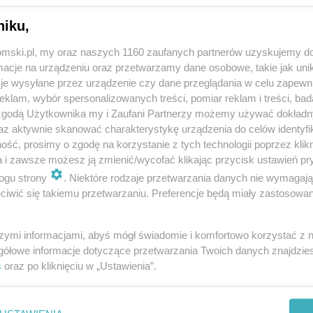
niku,
tomski.pl, my oraz naszych 1160 zaufanych partnerów uzyskujemy do
cje na urządzeniu oraz przetwarzamy dane osobowe, takie jak unika
je wysyłane przez urządzenie czy dane przeglądania w celu zapewn
klam, wybór spersonalizowanych treści, pomiar reklam i treści, bad
 zgodą Użytkownika my i Zaufani Partnerzy możemy używać dokład
az aktywnie skanować charakterystykę urządzenia do celów identyfi
ść, prosimy o zgodę na korzystanie z tych technologii poprzez klikn
a i zawsze możesz ją zmienić/wycofać klikając przycisk ustawień pr
ogu strony
. Niektóre rodzaje przetwarzania danych nie wymagaj
iwić się takiemu przetwarzaniu. Preferencje będą miały zastosowania
szymi informacjami, abyś mógł świadomie i komfortowo korzystać z
gółowe informacje dotyczące przetwarzania Twoich danych znajdzi
s
oraz po kliknięciu w „Ustawienia”.