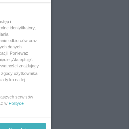
stęp i
REKLAMA
lne identyfikatory,
iania
anie odbiorców oraz
nych danych
kacji. Ponieważ
ięcie „Akceptuję”.
ywatności znajdujący
ą zgody użytkownika,
 tylko na tej
 naszych serwisów
esz w
Polityce