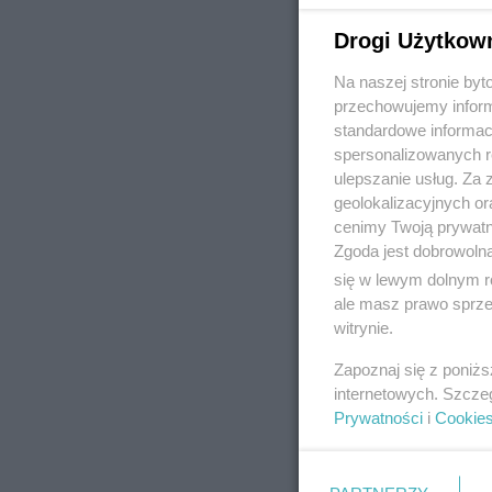
Drogi Użytkow
Na naszej stronie by
REKLAMA
przechowujemy informa
standardowe informac
spersonalizowanych re
ulepszanie usług. Za
geolokalizacyjnych or
cenimy Twoją prywatno
Zgoda jest dobrowoln
się w lewym dolnym r
ale masz prawo sprzec
witrynie.
Zapoznaj się z poniż
internetowych. Szcze
Prywatności
i
Cookie