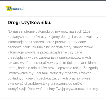
Drogi Użytkowniku,
Na naszej stronie bytomski.pl, my oraz naszych 1162
Wydawca mediów
lokalnych
zaufanych partnerów uzyskujemy dostęp i przechowujemy
informacje na urządzeniu oraz przetwarzamy dane
osobowe, takie jak unikalne identyfikatory, standardowe
informacje wysyłane przez urządzenie czy dane
przeglądania w celu zapewniania spersonalizowanych
reklam, wybór spersonalizowanych treści, pomiar reklam i
Nie zapomnij
treści, badanie odbiorców oraz ulepszanie usług. Za zgodą
zapoznać się z:
polityką prywatności
regulamin korzystania z portali
Użytkownika my i Zaufani Partnerzy możemy używać
Twoje
miasto
Skontaktuj się
z nami
dokładnych danych geolokalizacyjnych oraz aktywnie
Piekary Śląskie
Kontakt
skanować charakterystykę urządzenia do celów
Chorzów
Wydawca
identyfikacji. Ponieważ cenimy Twoją prywatność, prosimy
Tarnowskie Góry
Pogoda
Ruda Śląska
Noclegi
o zgodę na korzystanie z tych technologii poprzez
Świętochłowice
Reklama
kliknięcie „Akceptuję”. Zgoda jest dobrowolna i zawsze
Tychy
Redakcja
możesz ją zmienić/wycofać klikając przycisk ustawień
Bytom