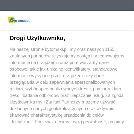
Drogi Użytkowniku,
Na naszej stronie bytomski.pl, my oraz naszych 1160
Wydawca mediów
lokalnych
zaufanych partnerów uzyskujemy dostęp i przechowujemy
informacje na urządzeniu oraz przetwarzamy dane
osobowe, takie jak unikalne identyfikatory, standardowe
informacje wysyłane przez urządzenie czy dane
przeglądania w celu zapewniania spersonalizowanych
reklam, wybór spersonalizowanych treści, pomiar reklam i
Nie zapomnij
treści, badanie odbiorców oraz ulepszanie usług. Za zgodą
zapoznać się z:
polityką prywatności
regulamin korzystania z portali
Użytkownika my i Zaufani Partnerzy możemy używać
Twoje
miasto
Skontaktuj się
z nami
dokładnych danych geolokalizacyjnych oraz aktywnie
Piekary Śląskie
Kontakt
skanować charakterystykę urządzenia do celów
Chorzów
Wydawca
identyfikacji. Ponieważ cenimy Twoją prywatność, prosimy
Tarnowskie Góry
Pogoda
Ruda Śląska
Noclegi
o zgodę na korzystanie z tych technologii poprzez
Świętochłowice
Reklama