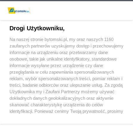
Drogi Użytkowniku,
Na naszej stronie bytomski.pl, my oraz naszych 1160
Wydawca mediów
lokalnych
zaufanych partnerów uzyskujemy dostęp i przechowujemy
informacje na urządzeniu oraz przetwarzamy dane
osobowe, takie jak unikalne identyfikatory, standardowe
informacje wysyłane przez urządzenie czy dane
przeglądania w celu zapewniania spersonalizowanych
reklam, wybór spersonalizowanych treści, pomiar reklam i
Nie zapomnij
treści, badanie odbiorców oraz ulepszanie usług. Za zgodą
zapoznać się z:
polityką prywatności
regulamin korzystania z portali
Użytkownika my i Zaufani Partnerzy możemy używać
Twoje
miasto
Skontaktuj się
z nami
dokładnych danych geolokalizacyjnych oraz aktywnie
Piekary Śląskie
Kontakt
skanować charakterystykę urządzenia do celów
Chorzów
Wydawca
identyfikacji. Ponieważ cenimy Twoją prywatność, prosimy
Tarnowskie Góry
Pogoda
Ruda Śląska
Noclegi
o zgodę na korzystanie z tych technologii poprzez
Świętochłowice
Reklama
kliknięcie „Akceptuję”. Zgoda jest dobrowolna i zawsze
Tychy
Redakcja
możesz ją zmienić/wycofać klikając przycisk ustawień
Bytom